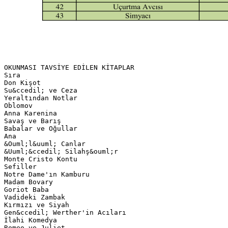
OKUNMASI TAVSİYE EDİLEN KİTAPLAR
Sıra
Don Kişot
Su&ccedil; ve Ceza
Yeraltından Notlar
Oblomov
Anna Karenina
Savaş ve Barış
Babalar ve Oğullar
Ana
&Ouml;l&uuml; Canlar
&Uuml;&ccedil; Silahş&ouml;r
Monte Cristo Kontu
Sefiller
Notre Dame'ın Kamburu
Madam Bovary
Goriot Baba
Vadideki Zambak
Kırmızı ve Siyah
Gen&ccedil; Werther'in Acıları
İlahi Komedya
Romeo ve Juliet