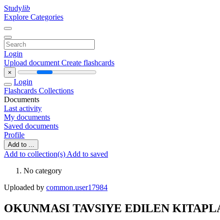
Study
lib
Explore Categories
Login
Upload document
Create flashcards
×
Login
Flashcards
Collections
Documents
Last activity
My documents
Saved documents
Profile
Add to ...
Add to collection(s)
Add to saved
No category
Uploaded by
common.user17984
OKUNMASI TAVSIYE EDILEN KITAPL