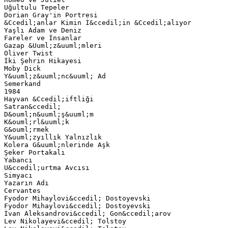
Uğultulu Tepeler
Dorian Gray'in Portresi
&Ccedil;anlar Kimin İ&ccedil;in &Ccedil;alıyor
Yaşlı Adam ve Deniz
Fareler ve İnsanlar
Gazap &Uuml;z&uuml;mleri
Oliver Twist
İki Şehrin Hikayesi
Moby Dick
Y&uuml;z&uuml;nc&uuml; Ad
Semerkand
1984
Hayvan &Ccedil;iftliği
Satran&ccedil;
D&ouml;n&uuml;ş&uuml;m
K&ouml;rl&uuml;k
G&ouml;rmek
Y&uuml;zyıllık Yalnızlık
Kolera G&uuml;nlerinde Aşk
Şeker Portakalı
Yabancı
U&ccedil;urtma Avcısı
Simyacı
Yazarın Adı
Cervantes
Fyodor Mihaylovi&ccedil; Dostoyevski
Fyodor Mihaylovi&ccedil; Dostoyevski
İvan Aleksandrovi&ccedil; Gon&ccedil;arov
Lev Nikolayevi&ccedil; Tolstoy