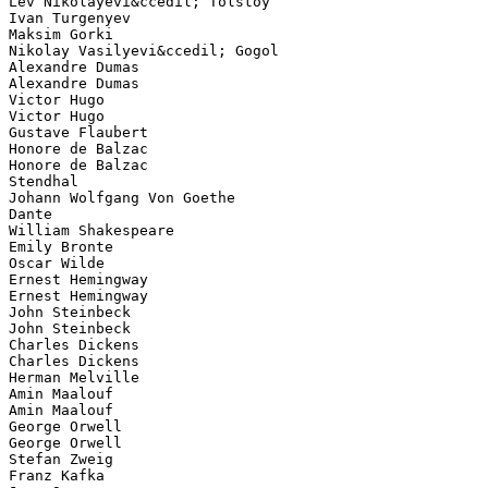
Lev Nikolayevi&ccedil; Tolstoy
Ivan Turgenyev
Maksim Gorki
Nikolay Vasilyevi&ccedil; Gogol
Alexandre Dumas
Alexandre Dumas
Victor Hugo
Victor Hugo
Gustave Flaubert
Honore de Balzac
Honore de Balzac
Stendhal
Johann Wolfgang Von Goethe
Dante
William Shakespeare
Emily Bronte
Oscar Wilde
Ernest Hemingway
Ernest Hemingway
John Steinbeck
John Steinbeck
Charles Dickens
Charles Dickens
Herman Melville
Amin Maalouf
Amin Maalouf
George Orwell
George Orwell
Stefan Zweig
Franz Kafka