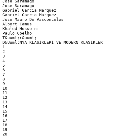
Jose Saramago
Jose Saramago
Gabriel Garcia Marquez
Gabriel Garcia Marquez
Jose Mauro De Vasconcelos
Albert Camus
Khaled Hosseini
Paulo Coelho
T&uuml;r&uuml;
D&Uuml;NYA KLASİKLERİ VE MODERN KLASİKLER
1
2
3
4
5
6
7
8
9
10
11
12
13
14
15
16
17
18
19
20