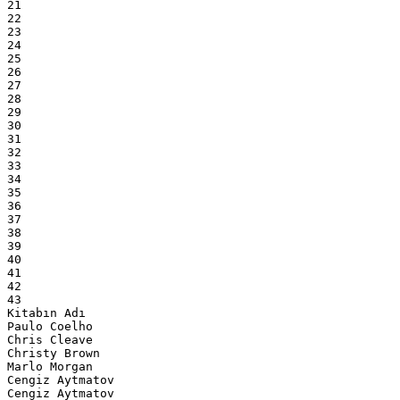
21
22
23
24
25
26
27
28
29
30
31
32
33
34
35
36
37
38
39
40
41
42
43
Kitabın Adı
Paulo Coelho
Chris Cleave
Christy Brown
Marlo Morgan
Cengiz Aytmatov
Cengiz Aytmatov