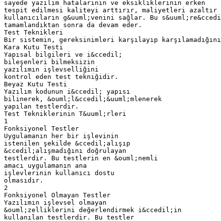
sayede yazılım hatalarının ve eksikliklerinin erken
tespit edilmesi kaliteyi arttırır, maliyetleri azaltır 
kullanıcıların g&uuml;venini sağlar. Bu s&uuml;re&ccedi
tamamlandıktan sonra da devam eder.
Test Teknikleri
Bir sistemin, gereksinimleri karşılayıp karşılamadığın
Kara Kutu Testi
Yapısal bilgileri ve i&ccedil;
bileşenleri bilmeksizin
yazılımın işlevselliğini
kontrol eden test tekniğidir.
Beyaz Kutu Testi
Yazılım kodunun i&ccedil; yapısı
bilinerek, &ouml;l&ccedil;&uuml;mlenerek
yapılan testlerdir.
Test Tekniklerinin T&uuml;rleri
1
Fonksiyonel Testler
Uygulamanın her bir işlevinin
istenilen şekilde &ccedil;alışıp
&ccedil;alışmadığını doğrulayan
testlerdir. Bu testlerin en &ouml;nemli
amacı uygulamanın ana
işlevlerinin kullanıcı dostu
olmasıdır.
2
Fonksiyonel Olmayan Testler
Yazılımın işlevsel olmayan
&ouml;zelliklerini değerlendirmek i&ccedil;in
kullanılan testlerdir. Bu testler