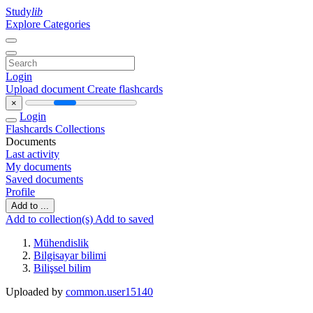
Study
lib
Explore Categories
Login
Upload document
Create flashcards
×
Login
Flashcards
Collections
Documents
Last activity
My documents
Saved documents
Profile
Add to ...
Add to collection(s)
Add to saved
Mühendislik
Bilgisayar bilimi
Bilişsel bilim
Uploaded by
common.user15140