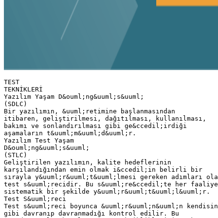
TEST
TEKNİKLERİ
Yazılım Yaşam D&ouml;ng&uuml;s&uuml;
(SDLC)
Bir yazılımın, &uuml;retimine başlanmasından
itibaren, geliştirilmesi, dağıtılması, kullanılması,
bakımı ve sonlandırılması gibi ge&ccedil;irdiği
aşamaların t&uuml;m&uuml;d&uuml;r.
Yazılım Test Yaşam
D&ouml;ng&uuml;s&uuml;
(STLC)
Geliştirilen yazılımın, kalite hedeflerinin
karşılandığından emin olmak i&ccedil;in belirli bir
sırayla y&uuml;r&uuml;t&uuml;lmesi gereken adımları ola
test s&uuml;recidir. Bu s&uuml;re&ccedil;te her faaliye
sistematik bir şekilde y&uuml;r&uuml;t&uuml;l&uuml;r.
Test S&uuml;reci
Test s&uuml;reci boyunca &uuml;r&uuml;n&uuml;n kendisin
gibi davranıp davranmadığı kontrol edilir. Bu