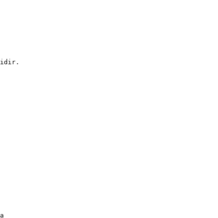
idir.
a