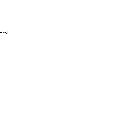
r
trol