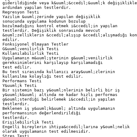
giderildiğinde veya k&uuml;&ccedil;&uuml;k değişiklikle
ardından yapılan testlerdir.
Regresyon Testi
Yazılım &uuml;zerinde yapılan değişiklik
sonucunda uygulama kodunun bozulup
bozulmadığını kontrol etmek i&ccedil;in yapılan
testlerdir. Değişiklik sonrasında mevcut
&ouml;zelliklerin &ccedil;alışıp &ccedil;alışmadığı kon
edilir.
Fonksiyonel Olmayan Testler
G&uuml;venilirlik Testi
Kullanılabilirlik Testi
Uygulamanın m&uuml;şterinin g&uuml;venilirlik
gereksinimlerini karşılayıp karşılamadığı
test edilir.
Bu test sırasında kullanıcı aray&uuml;zlerinin
kullanılma kolaylığı test edilir.
Performans Testi
Y&uuml;k Testi
Bir sistemin bazı y&ouml;nlerinin belirli bir iş
y&uuml;k&uuml; altında ne kadar hızlı performas
g&ouml;sterdiği belirlemek i&ccedil;in yapılan
testlerdir.
Beklenen iş y&uuml;k&uuml; altında uygulamanın
performansının değerlendirildiği
testlerdir.
Erişilebilirlik Testi
Engelli bireylerin ihtiya&ccedil;larına y&ouml;nelik
olarak uygulamanın test edilmesidir.
Stres Testi