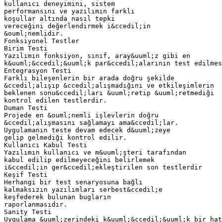
kullanıcı deneyimini, sistem
performansını ve yazılımın farklı
koşullar altında nasıl tepki
vereceğini değerlendirmek i&ccedil;in
&ouml;nemlidir.
Fonksiyonel Testler
Birim Testi
Yazılımın fonksiyon, sınıf, aray&uuml;z gibi en
k&uuml;&ccedil;&uuml;k par&ccedil;alarının test edilmes
Entegrasyon Testi
Farklı bileşenlerin bir arada doğru şekilde
&ccedil;alışıp &ccedil;alışmadığını ve etkileşimlerin
beklenen sonu&ccedil;ları &uuml;retip &uuml;retmediği
kontrol edilen testlerdir.
Duman Testi
Projede en &ouml;nemli işlevlerin doğru
&ccedil;alışmasını sağlamayı ama&ccedil;lar.
Uygulamanın teste devam edecek d&uuml;zeye
gelip gelmediği kontrol edilir.
Kullanıcı Kabul Testi
Yazılımın kullanıcı ve m&uuml;şteri tarafından
kabul edilip edilmeyeceğini belirlemek
i&ccedil;in ger&ccedil;ekleştirilen son testlerdir
Keşif Testi
Herhangi bir test senaryosuna bağlı
kalmaksızın yazılımları serbest&ccedil;e
keşfederek bulunan bugların
raporlanmasıdır.
Sanity Testi
Uygulama &uuml;zerindeki k&uuml;&ccedil;&uuml;k bir hat