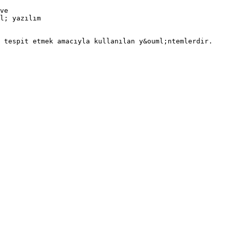
ve
l; yazılım
ı tespit etmek amacıyla kullanılan y&ouml;ntemlerdir.