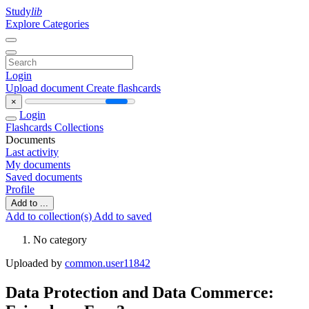
Study
lib
Explore Categories
Login
Upload document
Create flashcards
×
Login
Flashcards
Collections
Documents
Last activity
My documents
Saved documents
Profile
Add to ...
Add to collection(s)
Add to saved
No category
Uploaded by
common.user11842
Data Protection and Data Commerce: