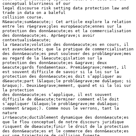
conceptual blurriness of our
legal discourse risk setting data protection law and
trade in data on a baleful
collision course.
R&eacute;sum&eacute;: Cet article explore la relation
entre les r&egrave;gles europ&eacute;ennes sur la
protection des donn&eacute;es et la commercialisation
des donn&eacute;es. Apr&egrave;s avoir
contextualis&eacute;
la r&eacute;volution des donn&eacute;es en cours, il
est avanc&eacute; que la pratique de commercialisation
des donn&eacute;es peut soulever des probl&egrave;mes
au regard de la l&eacute;gislation sur la
protection des donn&eacute;es &agrave; deux
&eacute;gards fondamentaux. Premi&egrave;rement, il
est souvent difficile de savoir si la loi sur la
protection des donn&eacute;es doit s’appliquer au
d&eacute;part (&laquo;le probl&egrave;me du&laquo; si
&raquo;). Deuxi&egrave;mement, quand et si la loi sur
la protection
des donn&eacute;es s’applique, il est souvent
difficile de d&eacute;terminer comment elle doit
s’appliquer (&laquo;le probl&egrave;me du&laquo;
comment &raquo;). Comme nous le verrons, tant la
nature
irr&eacute;ductiblement dynamique des donn&eacute;es
que le flou conceptuel de notre discours juridique
risquent de d&eacute;finir le droit de la protection
des donn&eacute;es et le commerce des donn&eacute;es
sur une trajectoire de collision funeste.