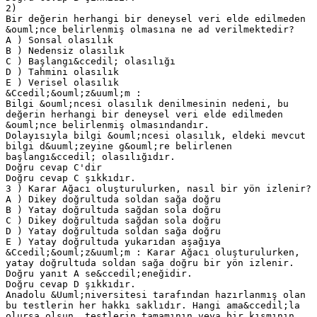
2)
Bir değerin herhangi bir deneysel veri elde edilmeden
&ouml;nce belirlenmiş olmasına ne ad verilmektedir?
A ) Sonsal olasılık
B ) Nedensiz olasılık
C ) Başlangı&ccedil; olasılığı
D ) Tahmini olasılık
E ) Verisel olasılık
&Ccedil;&ouml;z&uuml;m :
Bilgi &ouml;ncesi olasılık denilmesinin nedeni, bu
değerin herhangi bir deneysel veri elde edilmeden
&ouml;nce belirlenmiş olmasındandır.
Dolayısıyla bilgi &ouml;ncesi olasılık, eldeki mevcut
bilgi d&uuml;zeyine g&ouml;re belirlenen
başlangı&ccedil; olasılığıdır.
Doğru cevap C'dir
Doğru cevap C şıkkıdır.
3 ) Karar Ağacı oluşturulurken, nasıl bir yön izlenir?
A ) Dikey doğrultuda soldan sağa doğru
B ) Yatay doğrultuda sağdan sola doğru
C ) Dikey doğrultuda sağdan sola doğru
D ) Yatay doğrultuda soldan sağa doğru
E ) Yatay doğrultuda yukarıdan aşağıya
&Ccedil;&ouml;z&uuml;m : Karar Ağacı oluşturulurken,
yatay doğrultuda soldan sağa doğru bir yön izlenir.
Doğru yanıt A se&ccedil;eneğidir.
Doğru cevap D şıkkıdır.
Anadolu &Uuml;niversitesi tarafından hazırlanmış olan
bu testlerin her hakkı saklıdır. Hangi ama&ccedil;la
olursa olsun, testlerin tamamının veya bir kısmının