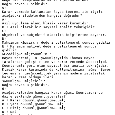
değerler hesaplanarak karar ağacına eklenir.
Doğru cevap E şıkkıdır.
5)
Karar vermede kullanılan Bayes teoremi ile ilgili
aşağıdaki ifadelerden hangisi doğrudur?
A)
Asıl uygulama alanı klasik karar kuramıdır.
B ) Asıl olarak bir sayısal analiz tekniğidir.
C)
Objektif ve subjektif olasılık bilgilerine dayanır.
D)
Maksimum k&acirc;r değeri belirlenerek sonuca gidilir.
E ) Minimum maliyet değeri belirlenerek sonuca
gidilir.
&Ccedil;&ouml;z&uuml;m :
Bayes teoremi, 18. y&uuml;zyılda Thomas Bayes
tarafından geliştirilen ve karar vermede &ccedil;ok
&ouml;nemli yeri olan sayısal bir analiz tekniğidir.
Klasik karar kuramında da kullanılmasına rağmen Bayes
teoreminin ger&ccedil;ek yerinin modern istatistik
karar kuramı olduğu ileri
s&uuml;r&uuml;lebilir.
Doğru cevap B şıkkıdır.
6)
Aşağıdakilerden hangisi karar ağacı &uuml;zerinde
daire şeklinde g&ouml;sterilir?
A ) Karar d&uuml;ğ&uuml;m&uuml;
B ) Şans d&uuml;ğ&uuml;m&uuml;
C ) Bitiş d&uuml;ğ&uuml;m&uuml;
D ) Dal