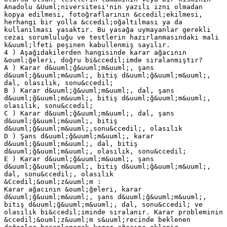
Anadolu &Uuml;niversitesi'nin yazılı izni olmadan
kopya edilmesi, fotoğraflarının &ccedil;ekilmesi,
herhangi bir yolla &ccedil;oğaltılması ya da
kullanılması yasaktır. Bu yasağa uymayanlar gerekli
cezai sorumluluğu ve testlerin hazırlanmasındaki mali
k&uuml;lfeti peşinen kabullenmiş sayılır.
4 ) Aşağıdakilerden hangisinde karar ağacının
&ouml;ğeleri, doğru bi&ccedil;imde sıralanmıştır?
A ) Karar d&uuml;ğ&uuml;m&uuml;, şans
d&uuml;ğ&uuml;m&uuml;, bitiş d&uuml;ğ&uuml;m&uuml;,
dal, olasılık, sonu&ccedil;
B ) Karar d&uuml;ğ&uuml;m&uuml;, dal, şans
d&uuml;ğ&uuml;m&uuml;, bitiş d&uuml;ğ&uuml;m&uuml;,
olasılık, sonu&ccedil;
C ) Karar d&uuml;ğ&uuml;m&uuml;, dal, şans
d&uuml;ğ&uuml;m&uuml;, bitiş
d&uuml;ğ&uuml;m&uuml;,sonu&ccedil;, olasılık
D ) Şans d&uuml;ğ&uuml;m&uuml;, karar
d&uuml;ğ&uuml;m&uuml;, dal, bitiş
d&uuml;ğ&uuml;m&uuml;, olasılık, sonu&ccedil;
E ) Karar d&uuml;ğ&uuml;m&uuml;, şans
d&uuml;ğ&uuml;m&uuml;, bitiş d&uuml;ğ&uuml;m&uuml;,
dal, sonu&ccedil;, olasılık
&Ccedil;&ouml;z&uuml;m :
Karar ağacının &ouml;ğeleri, karar
d&uuml;ğ&uuml;m&uuml;, şans d&uuml;ğ&uuml;m&uuml;,
bitiş d&uuml;ğ&uuml;m&uuml;, dal, sonu&ccedil; ve
olasılık bi&ccedil;iminde sıralanır. Karar probleminin
&ccedil;&ouml;z&uuml;m s&uuml;recinde beklenen