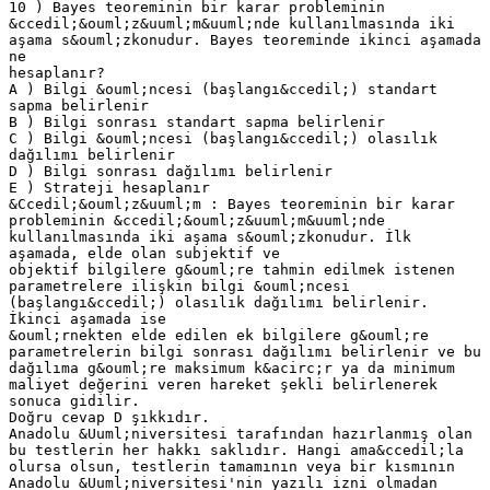
10 ) Bayes teoreminin bir karar probleminin
&ccedil;&ouml;z&uuml;m&uuml;nde kullanılmasında iki
aşama s&ouml;zkonudur. Bayes teoreminde ikinci aşamada
ne
hesaplanır?
A ) Bilgi &ouml;ncesi (başlangı&ccedil;) standart
sapma belirlenir
B ) Bilgi sonrası standart sapma belirlenir
C ) Bilgi &ouml;ncesi (başlangı&ccedil;) olasılık
dağılımı belirlenir
D ) Bilgi sonrası dağılımı belirlenir
E ) Strateji hesaplanır
&Ccedil;&ouml;z&uuml;m : Bayes teoreminin bir karar
probleminin &ccedil;&ouml;z&uuml;m&uuml;nde
kullanılmasında iki aşama s&ouml;zkonudur. İlk
aşamada, elde olan subjektif ve
objektif bilgilere g&ouml;re tahmin edilmek istenen
parametrelere ilişkin bilgi &ouml;ncesi
(başlangı&ccedil;) olasılık dağılımı belirlenir.
İkinci aşamada ise
&ouml;rnekten elde edilen ek bilgilere g&ouml;re
parametrelerin bilgi sonrası dağılımı belirlenir ve bu
dağılıma g&ouml;re maksimum k&acirc;r ya da minimum
maliyet değerini veren hareket şekli belirlenerek
sonuca gidilir.
Doğru cevap D şıkkıdır.
Anadolu &Uuml;niversitesi tarafından hazırlanmış olan
bu testlerin her hakkı saklıdır. Hangi ama&ccedil;la
olursa olsun, testlerin tamamının veya bir kısmının
Anadolu &Uuml;niversitesi'nin yazılı izni olmadan