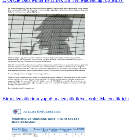
2. Oracle Data Miner İle Örnek Bir Veri Madenciliği Çalışması
Bir matematikçinin yaptığı matematik ikiye ayrılır. Matematik için