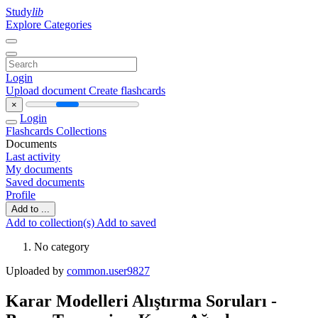
Study
lib
Explore Categories
Login
Upload document
Create flashcards
×
Login
Flashcards
Collections
Documents
Last activity
My documents
Saved documents
Profile
Add to ...
Add to collection(s)
Add to saved
No category
Uploaded by
common.user9827
Karar Modelleri Alıştırma Soruları -