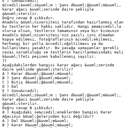
E ) Sonu&ccedil;
&Ccedil;&ouml;z&uuml;m : Şans d&uuml;ğ&uuml;m&uuml;,
karar ağacı &uuml;zerinde daire şekliyle
g&ouml;sterilir.
Doğru cevap B şıkkıdır.
Anadolu &Uuml;niversitesi tarafından hazırlanmış olan
bu testlerin her hakkı saklıdır. Hangi ama&ccedil;la
olursa olsun, testlerin tamamının veya bir kısmının
Anadolu &Uuml;niversitesi'nin yazılı izni olmadan
kopya edilmesi, fotoğraflarının &ccedil;ekilmesi,
herhangi bir yolla &ccedil;oğaltılması ya da
kullanılması yasaktır. Bu yasağa uymayanlar gerekli
cezai sorumluluğu ve testlerin hazırlanmasındaki mali
k&uuml;lfeti peşinen kabullenmiş sayılır.
7)
Aşağıdakilerden hangisi karar ağacı &uuml;zerinde
daire şeklinde g&ouml;sterilir?
A ) Karar d&uuml;ğ&uuml;m&uuml;
B ) Şans d&uuml;ğ&uuml;m&uuml;
C ) Bitiş d&uuml;ğ&uuml;m&uuml;
D ) Dal
E ) Sonu&ccedil;
&Ccedil;&ouml;z&uuml;m : Şans d&uuml;ğ&uuml;m&uuml;,
karar ağacı &uuml;zerinde daire şekliyle
g&ouml;sterilir.
Doğru cevap B şıkkıdır.
8 ) Aşağıdaki se&ccedil;eneklerden hangisi Karar
Ağacının &Ouml;ğelerinden biri değildir?
A ) Dal D&uuml;ğ&uuml;m&uuml;
B ) Karar D&uuml;ğ&uuml;m&uuml;