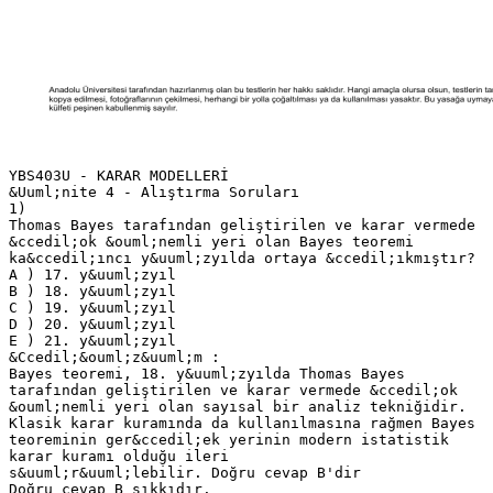
YBS403U - KARAR MODELLERİ
&Uuml;nite 4 - Alıştırma Soruları
1)
Thomas Bayes tarafından geliştirilen ve karar vermede
&ccedil;ok &ouml;nemli yeri olan Bayes teoremi
ka&ccedil;ıncı y&uuml;zyılda ortaya &ccedil;ıkmıştır?
A ) 17. y&uuml;zyıl
B ) 18. y&uuml;zyıl
C ) 19. y&uuml;zyıl
D ) 20. y&uuml;zyıl
E ) 21. y&uuml;zyıl
&Ccedil;&ouml;z&uuml;m :
Bayes teoremi, 18. y&uuml;zyılda Thomas Bayes
tarafından geliştirilen ve karar vermede &ccedil;ok
&ouml;nemli yeri olan sayısal bir analiz tekniğidir.
Klasik karar kuramında da kullanılmasına rağmen Bayes
teoreminin ger&ccedil;ek yerinin modern istatistik
karar kuramı olduğu ileri
s&uuml;r&uuml;lebilir. Doğru cevap B'dir
Doğru cevap B şıkkıdır.