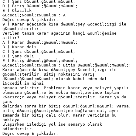
C ) Şans D&uuml;ğ&uuml;m&uuml;
D ) Bitiş D&uuml;ğ&uuml;m&uuml;
E ) Olasılık
&Ccedil;&ouml;z&uuml;m : A
Doğru cevap A şıkkıdır.
9 ) Karar ağacında kısa d&uuml;şey &ccedil;izgi ile
g&ouml;sterilir.
Verilen tanım karar ağacının hangi &ouml;ğesine
aittir?
A ) Karar d&uuml;ğ&uuml;m&uuml;
B ) Karar dalı
C ) Şans d&uuml;ğ&uuml;m&uuml;
D ) Şans dalı
E ) Bitiş d&uuml;ğ&uuml;m&uuml;
&Ccedil;&ouml;z&uuml;m : Bitiş D&uuml;ğ&uuml;m&uuml;:
Karar ağacında kısa d&uuml;şey &ccedil;izgi ile
g&ouml;sterilir. Bitiş noktasını varış
d&uuml;ğ&uuml;m&uuml; olarak kabul eden dal
i&ccedil;in nihai
sonucu belirtir. Problemin karar veya maliyet yapılı
olmasına g&ouml;re bu nokta &uuml;zerinde toplam
k&acirc;r veya maliyet g&ouml;sterilir. Karar ya da
şans
dalından sonra bir bitiş d&uuml;ğ&uuml;m&uuml; varsa,
bitiş d&uuml;ğ&uuml;m&uuml;ne bağlanan dal, aynı
zamanda bir bitiş dalı olur. Karar vericinin bu
noktaya
ulaşırken izlediği yol ise senaryo olarak
adlandırılır.
Doğru cevap E şıkkıdır.