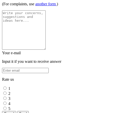
(For complaints, use
another form
)
Your e-mail
Input it if you want to receive answer
Rate us
1
2
3
4
5