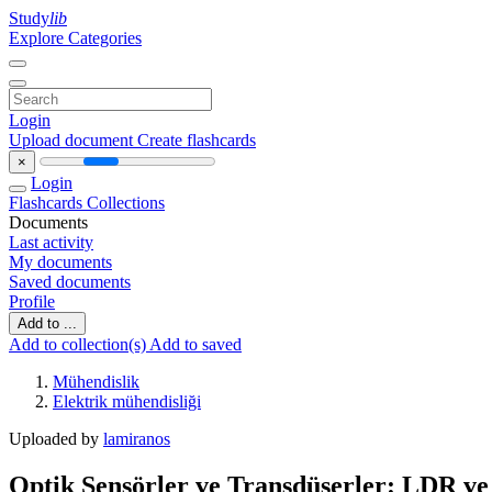
Study
lib
Explore Categories
Login
Upload document
Create flashcards
×
Login
Flashcards
Collections
Documents
Last activity
My documents
Saved documents
Profile
Add to ...
Add to collection(s)
Add to saved
Mühendislik
Elektrik mühendisliği
Uploaded by
lamiranos
Optik Sensörler ve Transdüserler: LDR ve