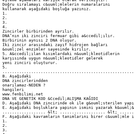
Doğru sıralamayı c&uuml;mlelerin numaralarını
kullanarak aşağıdaki boşluğa yazınız.
1.
2.
3.
4.
Zincirler birbirinden ayrılır.
DNA’nın iki zinciri fermuar gibi a&ccedil;ılır.
Birbirinin aynısı 2 DNA oluşur.
İki zincir arasındaki zayıf hidrojen bağları
&ouml;zel enzimler sayesinde kırılır.
5. A&ccedil;ılan kısımlardaki n&uuml;kleotidlerin
karşısında uygun n&uuml;kleotidler gelerek
yeni zinciri oluşturur.
5.
.......................................................
B. Aşağıdaki
DNA zincirlerindden
onarılamaz-NEDEN ?
hangileri
www.fenbilimi.net
DNA VE GENETİK KOD &Ccedil;ALIŞMA KAĞIDI
D. Aşağıdaki DNA zincirinde ok ile g&ouml;sterilen yapı
E. Aşağıdaki boşluklara yapının ismini yazarak k&uuml;&
.................. &lt; ................... &lt; .....
F. Aşağıdaki kavramların tanımlarını birer c&uuml;mle i
1.
2.
3.