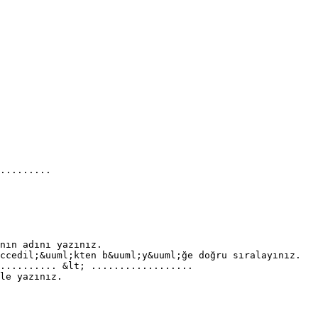
.........
nın adını yazınız.
ccedil;&uuml;kten b&uuml;y&uuml;ğe doğru sıralayınız.
........... &lt; ..................
le yazınız.