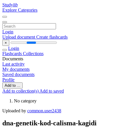
Study
lib
Explore Categories
Login
Upload document
Create flashcards
×
Login
Flashcards
Collections
Documents
Last activity
My documents
Saved documents
Profile
Add to ...
Add to collection(s)
Add to saved
No category
Uploaded by
common.user2438
dna-genetik-kod-calisma-kagidi