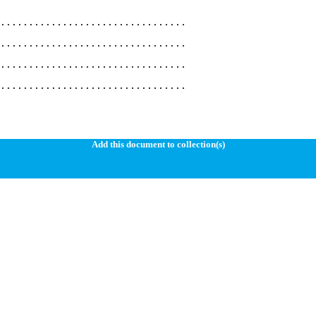
.................................
.................................
.................................
.................................
Add this document to collection(s)