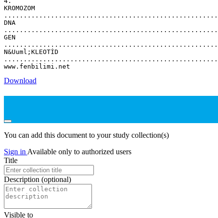
4.
KROMOZOM
.......................................................
DNA
.......................................................
GEN
.......................................................
N&Uuml;KLEOTİD
.......................................................
Download
You can add this document to your study collection(s)
Sign in
Available only to authorized users
Title
Description
(optional)
Visible to