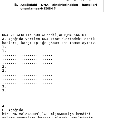
DNA VE GENETİK KOD &Ccedil;ALIŞMA KAĞIDI
A. Aşağıda verilen DNA zincirlerindeki eksik
bazları, karşı ipliğe g&ouml;re tamamlayınız.
1.
1.
........................
........................
........................
2.
2.
........................
........................
........................
3.
3.
........................
........................
........................
4.
C. Aşağıda
bir DNA molek&uuml;l&uuml;n&uuml;n kendini
eşleme aşamaları karışık olarak verilmiştir.