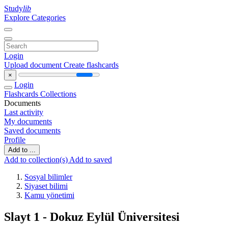
Study
lib
Explore Categories
Login
Upload document
Create flashcards
×
Login
Flashcards
Collections
Documents
Last activity
My documents
Saved documents
Profile
Add to ...
Add to collection(s)
Add to saved
Sosyal bilimler
Siyaset bilimi
Kamu yönetimi
Slayt 1 - Dokuz Eylül Üniversitesi