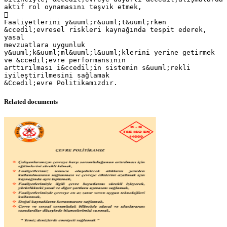
aktif rol oynamasını teşvik etmek,

Faaliyetlerini y&uuml;r&uuml;t&uuml;rken
&ccedil;evresel riskleri kaynağında tespit ederek,
yasal
mevzuatlara uygunluk
y&uuml;k&uuml;ml&uuml;l&uuml;klerini yerine getirmek
ve &ccedil;evre performansının
arttırılması i&ccedil;in sistemin s&uuml;rekli
iyileştirilmesini sağlamak
Related documents