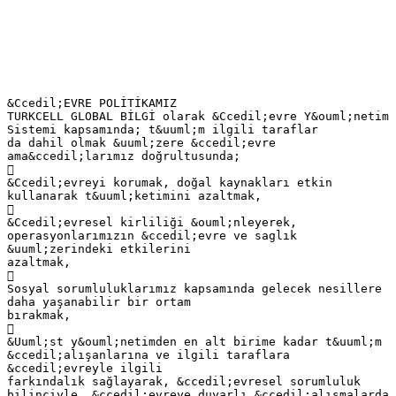
&Ccedil;EVRE POLİTİKAMIZ
TURKCELL GLOBAL BİLGİ olarak &Ccedil;evre Y&ouml;netim
Sistemi kapsamında; t&uuml;m ilgili taraflar
da dahil olmak &uuml;zere &ccedil;evre
ama&ccedil;larımız doğrultusunda;

&Ccedil;evreyi korumak, doğal kaynakları etkin
kullanarak t&uuml;ketimini azaltmak,

&Ccedil;evresel kirliliği &ouml;nleyerek,
operasyonlarımızın &ccedil;evre ve saglık
&uuml;zerindeki etkilerini
azaltmak,

Sosyal sorumluluklarımız kapsamında gelecek nesillere
daha yaşanabilir bir ortam
bırakmak,

&Uuml;st y&ouml;netimden en alt birime kadar t&uuml;m
&ccedil;alışanlarına ve ilgili taraflara
&ccedil;evreyle ilgili
farkındalık sağlayarak, &ccedil;evresel sorumluluk
bilinciyle, &ccedil;evreye duyarlı &ccedil;alışmalarda