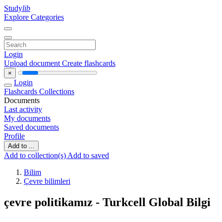
Study
lib
Explore Categories
Login
Upload document
Create flashcards
×
Login
Flashcards
Collections
Documents
Last activity
My documents
Saved documents
Profile
Add to ...
Add to collection(s)
Add to saved
Bilim
Çevre bilimleri
çevre politikamız - Turkcell Global Bilgi