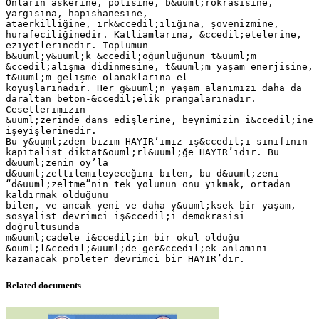
Onların askerine, polisine, b&uuml;rokrasisine,
yargısına, hapishanesine,
ataerkilliğine, ırk&ccedil;ılığına, şovenizmine,
hurafeciliğinedir. Katliamlarına, &ccedil;etelerine,
eziyetlerinedir. Toplumun
b&uuml;y&uuml;k &ccedil;oğunluğunun t&uuml;m
&ccedil;alışma didinmesine, t&uuml;m yaşam enerjisine,
t&uuml;m gelişme olanaklarına el
koyuşlarınadır. Her g&uuml;n yaşam alanımızı daha da
daraltan beton-&ccedil;elik prangalarınadır.
Cesetlerimizin
&uuml;zerinde dans edişlerine, beynimizin i&ccedil;ine
işeyişlerinedir.
Bu y&uuml;zden bizim HAYIR’ımız iş&ccedil;i sınıfının
kapitalist diktat&ouml;rl&uuml;ğe HAYIR’ıdır. Bu
d&uuml;zenin oy’la
d&uuml;zeltilemileyeceğini bilen, bu d&uuml;zeni
“d&uuml;zeltme”nin tek yolunun onu yıkmak, ortadan
kaldırmak olduğunu
bilen, ve ancak yeni ve daha y&uuml;ksek bir yaşam,
sosyalist devrimci iş&ccedil;i demokrasisi
doğrultusunda
m&uuml;cadele i&ccedil;in bir okul olduğu
&ouml;l&ccedil;&uuml;de ger&ccedil;ek anlamını
Related documents