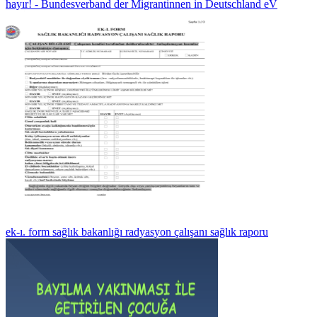
hayır! - Bundesverband der Migrantinnen in Deutschland eV
ek-ı. form sağlık bakanlığı radyasyon çalışanı sağlık raporu