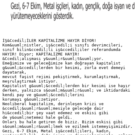
İŞ&Ccedil;İLER KAPİTALİZME HAYIR DİYOR!
Kom&uuml;nistler, iş&ccedil;i sınıfı devrimcileri,
sınıf bilin&ccedil;li iş&ccedil;iler referandumda
HAYIR! Diyor; KAPİTALİZME HAYIR!
&Ccedil;alışması y&uuml;r&uuml;t&uuml;yor.
Emeğimize ve geleceğimize kan doğrayan kapitalist
g&uuml;&ccedil;lerden bir kesimi, zorla evet demeyi
dayatarak,
mevcut faşist rejimi pekiştirmek, kurumlaştırmak,
meşrulaştırmak istiyor.
Kapitalist g&uuml;&ccedil;lerden bir kesimi ise hayır
derken, yalnızca s&ouml;m&uuml;r&uuml; ve iktidardaki
kendi pay ve g&uuml;&ccedil;lerini
korumayı g&ouml;zetiyor.
Neoliberal kapitalizm, derinleşen krizi ve
&ccedil;&uuml;r&uuml;mesiyle geleceğe dair
hi&ccedil;bir şey vaat edemez ve eskisi gibi
de y&ouml;netemez hale geldi.
Onları bu hale getiren de biziz. Bizim eskisi gibi
s&ouml;m&uuml;r&uuml;lmek ve ezilmek istemeyişimizdir.
Gezi, 6-7 Ekim, Metal iş&ccedil;ileri, kadın,