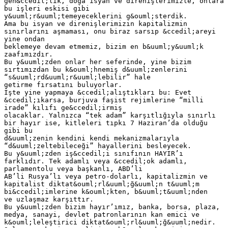
gen&ccedil;lik, doğa isyan ve direnişlerimizle, onlara
bu işleri eskisi gibi
y&uuml;r&uuml;temeyeceklerini g&ouml;sterdik.
Ama bu isyan ve direnişlerimizin kapitalizmin
sınırlarını aşmaması, onu biraz sarsıp &ccedil;areyi
yine ondan
beklemeye devam etmemiz, bizim en b&uuml;y&uuml;k
zaafımızdır.
Bu y&uuml;zden onlar her seferinde, yine bizim
sırtımızdan bu k&ouml;hnemiş d&uuml;zenlerini
“s&uuml;rd&uuml;r&uuml;lebilir” hale
getirme fırsatını buluyorlar.
İşte yine yapmaya &ccedil;alıştıkları bu: Evet
&ccedil;ıkarsa, burjuva faşist rejimlerine “milli
irade” kılıfı ge&ccedil;irmiş
olacaklar. Yalnızca “tek adam” karşıtlığıyla sınırlı
bir hayır ise, kitleleri tıpkı 7 Haziran’da olduğu
gibi bu
d&uuml;zenin kendini kendi mekanizmalarıyla
“d&uuml;zeltebileceği” hayallerini besleyecek.
Bu y&uuml;zden iş&ccedil;i sınıfının HAYIR’ı
farklıdır. Tek adamlı veya &ccedil;ok adamlı,
parlamentolu veya başkanlı, ABD’li
AB’li Rusya’lı veya petro-dolarlı, kapitalizmin ve
kapitalist diktat&ouml;rl&uuml;ğ&uuml;n t&uuml;m
bi&ccedil;imlerine k&ouml;kten, b&uuml;t&uuml;nden
ve uzlaşmaz karşıttır.
Bu y&uuml;zden bizim hayır’ımız, banka, borsa, plaza,
medya, sanayi, devlet patronlarının kan emici ve
k&ouml;leleştirici diktat&ouml;rl&uuml;ğ&uuml;nedir.