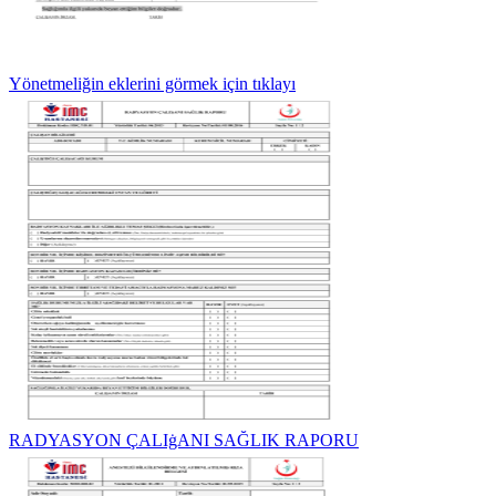
Yönetmeliğin eklerini görmek için tıklayı
RADYASYON ÇALIġANI SAĞLIK RAPORU