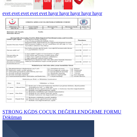
evet evet evet evet evet hayır hayır hayır hayır hayır
STRONG KĠDS ÇOCUK DEĞERLENDĠRME FORMU
Döküman