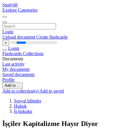
Study
lib
Explore Categories
Login
Upload document
Create flashcards
×
Login
Flashcards
Collections
Documents
Last activity
My documents
Saved documents
Profile
Add to ...
Add to collection(s)
Add to saved
Sosyal bilimler
Hukuk
İş hukuku
İşçiler Kapitalizme Hayır Diyor