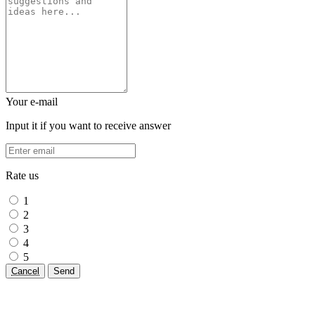
Your e-mail
Input it if you want to receive answer
Rate us
1
2
3
4
5
Cancel
Send