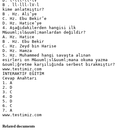
D. l-lll-ll-lV
B . ll-lll-lV-l
kime anlatmıştır?
B . Hz. Ali’ye
C. Hz. Ebu Bekir’e
D. Hz. Hatice’ye
4. Aşağıdakilerden hangisi ilk
M&uuml;sl&uuml;manlardan değildir?
A. Hz. Hatice
B . Hz. Ebu Bekir
C. Hz. Zeyd bin Harise
D. Hz. Hamza
5. Hz. Muhammed hangi savaşta alınan
esirleri on M&uuml;sl&uuml;mana okuma yazma
&ouml;ğretme karşılığında serbest bırakmıştır?
www.testimiz.com
İNTERAKTİF EĞİTİM
Cevap Anahtarı
1. A
2. D
3. C
4. D
5. D
6. C
7. A
Related documents