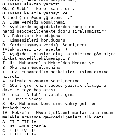
O insanı alaktan yarattı.
Oku O Rabb’in kerem sahibidir.
O insana kalemle yazmayı ve
Bilmediğini &ouml;ğretendir.”
A. İlme verdiği &ouml;nemi
2. Ayetlerde aşağıdakilerden hangisine
hangi se&ccedil;enekte doğru sıralanmıştır?
B . Fakirleri koruduğunu
C. Kimsesizleri koruduğunu
D. Yardımlaşmaya verdiği &ouml;nemi
(Alak suresi 1-5. ayetler.)
7. Aşağıdaki olaylar oluş tarihlerine g&ouml;re
dikkat &ccedil;ekilmemiştir?
I- Hz. Muhammed’in Mekke’den Medine’ye
B. Okumanın &ouml;nemine
II- Hz. Muhammed’in Mekkelileri İslam dinine
hicreti
A. Kalemle yazmanın &ouml;nemine
C. &Ouml;ğrenmenin sadece yazarak olacağına
davet etmeye başlaması
D. İnsanı Allah’ın yarattığına
III- Bedir Savaşı
3. Hz. Muhammed kendisine vahiy getiren
fethedilmesi
IV- Mekke’nin M&uuml;sl&uuml;manlar tarafından
melekle arasında ge&ccedil;enleri ilk defa
A. II-I-III-IV
A. Hz. &Ouml;mer’e
C. l-ll-lV-lll