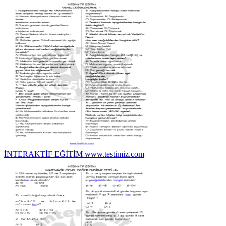
İNTERAKTİF EĞİTİM www.testimiz.com