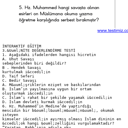
İNTERAKTİF EĞİTİM
3.&Uuml;NİTE DEĞERLENDİRME TESTİ
1. Aşağıdaki ifadelerden hangisi hicretin
A. Uhut Savaşı
sebeplerinden biri değildir?
B . Hendek Savaşı
kurtulmak i&ccedil;in
D. Taif Seferi
C. Bedir Savaşı
A. M&uuml;şriklerin eziyet ve baskılarından
B. İslam’ın yayılmasına uygun bir ortam
oluşturmak i&ccedil;in
C. İslam’ı rahat bir şekilde yaşamak i&ccedil;in
D. İslam devleti kurmak i&ccedil;in
6. Hz. Muhammed’in Medine’de yaptırdığı
mescidin bir b&ouml;l&uuml;m&uuml;n&uuml;, okumak
isteyen
kimseler i&ccedil;in ayırmış olması İslam dininin en
&ccedil;ok hangi &ouml;zelliğini vurgulamaktadır?
“Yaratan, Rabb’inin adıyla oku,