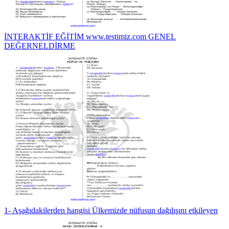
İNTERAKTİF EĞİTİM www.testimiz.com GENEL
DEĞERNELDİRME
1- Aşağıdakilerden hangisi Ülkemizde nüfusun dağılışını etkileyen