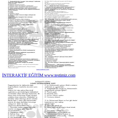
İNTERAKTİF EĞİTİM www.testimiz.com