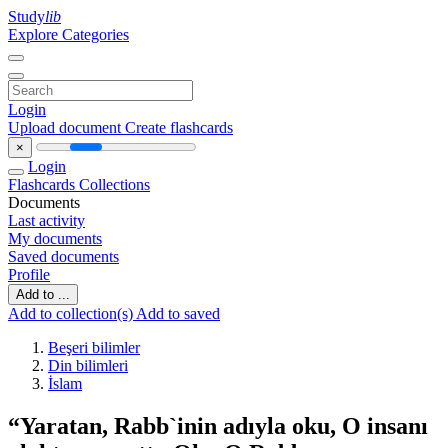
Study
lib
Explore Categories
Login
Upload document
Create flashcards
×
Login
Flashcards
Collections
Documents
Last activity
My documents
Saved documents
Profile
Add to ...
Add to collection(s)
Add to saved
Beşeri bilimler
Din bilimleri
İslam
“Yaratan, Rabb`inin adıyla oku, O insanı