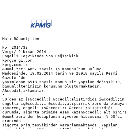
Mali B&uuml;lten
`
No: 2014/38
Vergi/ 2 Nisan 2014
Engelli Teşvikinde Son Değişiklik
kpmgvergi.com
kpmg.com.tr
&Ouml;zet: 4857 sayılı İş Kanunu’nun 30’uncu
Maddesinde, 19.02.2014 tarih ve 28918 sayılı Resmi
Gazete ’de
yayımlanan 6518 sayılı Kanun ile yapılan değişiklik,
b&uuml;ltenimizin konusunu oluşturmaktadır.
A&ccedil;ıklamalar:
•
50’den az iş&ccedil;i &ccedil;alıştırdığı i&ccedil;in
engelli iş&ccedil;i &ccedil;alıştırmak zorunda olmayan
işveren, engelli iş&ccedil;i &ccedil;alıştırdığı
durumda, sigorta primine esas kazan&ccedil; alt sınırı
&uuml;zerinden hesaplanan işveren hissesinin % 50’si
oranında
sigorta prim teşvikinden yararlanmaktaydı. Yapılan