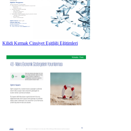
Kilidi Kırmak Cinsiyet Eşitliği Eğitimleri