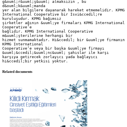
g&ouml;r&uuml;ş&uuml; almaksızın , bu
d&ouml;k&uuml;manda
yer alan bilgilere dayanarak hareket etmemelidir. KPMG
International Cooperative bir İsvi&ccedil;re
kuruluşudur. KPMG bağımsız
şirketler ağının &uuml;ye firmaları KPMG International
Cooperative’e
bağlıdır. KPMG International Cooperative
m&uuml;şterilerine herhangi bir
hizmet sunmamaktadır. Hi&ccedil; bir &uuml;ye firmanın
KPMG International
Cooperative’e veya bir başka &uuml;ye firmayı
&uuml;&ccedil;&uuml;nc&uuml; şahıslar ile karşı
karşıya getirecek zorlayıcı yada bağlayıcı
Related documents