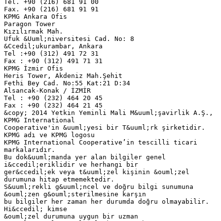
Tel. +90 (216) 681 91 00
Fax. +90 (216) 681 91 91
KPMG Ankara Ofis
Paragon Tower
Kızılırmak Mah.
Ufuk &Uuml;niversitesi Cad. No: 8
&Ccedil;ukurambar, Ankara
Tel :+90 (312) 491 72 31
Fax : +90 (312) 491 71 31
KPMG İzmir Ofis
Heris Tower, Akdeniz Mah.Şehit
Fethi Bey Cad. No:55 Kat:21 D:34
Alsancak-Konak / İZMİR
Tel : +90 (232) 464 20 45
Fax : +90 (232) 464 21 45
&copy; 2014 Yetkin Yeminli Mali M&uuml;şavirlik A.Ş.,
KPMG International
Cooperative'in &uuml;yesi bir T&uuml;rk şirketidir.
KPMG adı ve KPMG logosu
KPMG International Cooperative’in tescilli ticari
markalarıdır.
Bu dok&uuml;manda yer alan bilgiler genel
i&ccedil;eriklidir ve herhangi bir
ger&ccedil;ek veya t&uuml;zel kişinin &ouml;zel
durumuna hitap etmemektedir.
S&uuml;rekli g&uuml;ncel ve doğru bilgi sunumuna
&ouml;zen g&ouml;sterilmesine karşın
bu bilgiler her zaman her durumda doğru olmayabilir.
Hi&ccedil; kimse
&ouml;zel durumuna uygun bir uzman