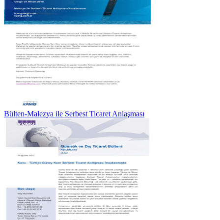
Bülten-Malezya ile Serbest Ticaret Anlaşması