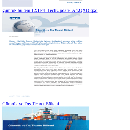
gümrük bülteni 12:TP4_TechUpdate_A4.QXD.qxd
Gümrük ve Dış Ticaret Bülteni