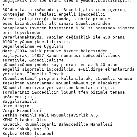
değişiklik ile %50 oranı %100’e y&uuml;kseltilmiştir.
•
50’den fazla iş&ccedil;i &ccedil;alıştıran işveren,
kontenjan (%3) fazlası engelli iş&ccedil;i
&ccedil;alıştırdığı durumda, sigorta primine
esas kazan&ccedil; alt sınırı &uuml;zerinden
hesaplanan işveren hissesinin % 50’si oranında sigorta
prim teşvikinden
yararlanmaktaydı. Yapılan değişiklik ile %50 oranı,
%100’e y&uuml;kseltilmiştir.
Değerlendirme ve Uygulama
Mart /2014 aylık prim ve hizmet belgesinden
başlayarak, 14857 Kanun numarası se&ccedil;ilmek
suretiyle, &ccedil;alışma
g&uuml;c&uuml;ndeki kayıp oranı en az % 40 olan
engelli sigortalı i&ccedil;in, e-Bildirge ekranlarında
yer alan, “Engelli Teşvik
Y&ouml;netimi” programı kullanılarak, s&ouml;z konusu
teşvikten yararlanmak m&uuml;mk&uuml;n olacaktır.
B&uuml;ltenimizde yer verilen konularla ilgili
sorularınız i&ccedil;in l&uuml;tfen bizimle temasa
ge&ccedil;iniz.
Saygılarımızla,
Bize Ulaşın
Vergi Hizmetleri
Yetkin Yeminli Mali M&uuml;şavirlik A.Ş.
KPMG Istanbul Ofis
Kavacık, R&uuml;zgarlı Bah&ccedil;e Mahallesi
Kavak Sokak, No; 29
Beykoz 34805 İstanbul