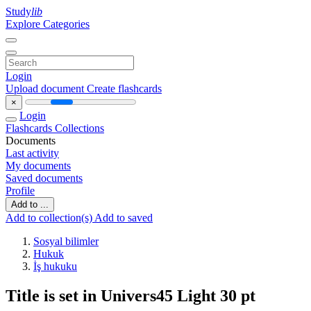
Study
lib
Explore Categories
Login
Upload document
Create flashcards
×
Login
Flashcards
Collections
Documents
Last activity
My documents
Saved documents
Profile
Add to ...
Add to collection(s)
Add to saved
Sosyal bilimler
Hukuk
İş hukuku
Title is set in Univers45 Light 30 pt