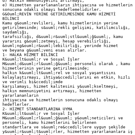
d) Halkın memnuniyetini artırmayı,
e) Hizmetten yararlananların ihtiyacına ve hizmetlerin
sonucuna odaklı olmayı hedeflemelidirler.
G&Ouml;REVİN YERİNE GETİRİLMESİNDE KAMU HİZMETİ
BİLİNCİ
Kamu g&ouml;revlileri, kamu hizmetlerinin yerine
getirilmesinde; s&uuml;rekli gelişimi, katılımcılığı,
saydamlığı,
tarafsızlığı, d&uuml;r&uuml;stl&uuml;ğ&uuml;, kamu
yararını g&ouml;zetmeyi, hesap verebilirliği,
&ouml;ng&ouml;r&uuml;lebilirliği, yerinde hizmet
ve beyana g&uuml;veni esas alırlar.
1- HALKA HİZMET BİLİNCİ
K&uuml;lt&uuml;r ve Sosyal İşler
M&uuml;d&uuml;rl&uuml;ğ&uuml; personeli olarak , kamu
hizmetlerinin yerine getirilmesinde;
halkın k&uuml;lt&uuml;rel ve sosyal yaşantısını
kolaylaştırmayı, ihtiya&ccedil;larını en etkin, hızlı
ve verimli bi&ccedil;imde
karşılamayı, hizmet kalitesini y&uuml;kseltmeyi,
halkın memnuniyetini artırmayı, hizmetten
yararlananların
ihtiyacına ve hizmetlerin sonucuna odaklı olmayı
hedeflerler.
2- HİZMET STANDARTLARINA UYMA
K&uuml;lt&uuml;r ve Sosyal İşler
M&uuml;d&uuml;rl&uuml;ğ&uuml; y&ouml;neticileri ve
personeli, kamu hizmetlerini belirlenen
standartlara ve s&uuml;re&ccedil;lere uygun şekilde
y&uuml;r&uuml;t&uuml;rler, hizmetten yararlananlara iş