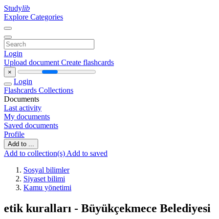
Study
lib
Explore Categories
Login
Upload document
Create flashcards
×
Login
Flashcards
Collections
Documents
Last activity
My documents
Saved documents
Profile
Add to ...
Add to collection(s)
Add to saved
Sosyal bilimler
Siyaset bilimi
Kamu yönetimi
etik kuralları - Büyükçekmece Belediyesi