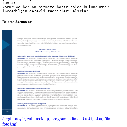
bunları
korur ve her an hizmete hazır halde bulundurmak
Related documents
dergi, broşür, etüt, mektup, program, talimat, kroki, plan, film,
fotoğraf