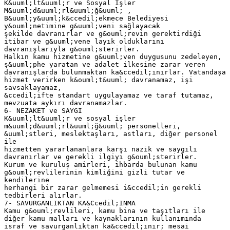
K&uuml;lt&uuml;r ve Sosyal İşler
M&uuml;d&uuml;rl&uuml;ğ&uuml; ,
B&uuml;y&uuml;k&ccedil;ekmece Belediyesi
y&ouml;netimine g&uuml;veni sağlayacak
şekilde davranırlar ve g&ouml;revin gerektirdiği
itibar ve g&uuml;vene layık olduklarını
davranışlarıyla g&ouml;sterirler.
Halkın kamu hizmetine g&uuml;ven duygusunu zedeleyen,
ş&uuml;phe yaratan ve adalet ilkesine zarar veren
davranışlarda bulunmaktan ka&ccedil;ınırlar. Vatandaşa
hizmet verirken k&ouml;t&uuml; davranamaz, işi
savsaklayamaz,
&ccedil;ifte standart uygulayamaz ve taraf tutamaz,
mevzuata aykırı davranamazlar.
6- NEZAKET ve SAYGI
K&uuml;lt&uuml;r ve sosyal işler
m&uuml;d&uuml;rl&uuml;ğ&uuml; personelleri,
&uuml;stleri, meslektaşları, astları, diğer personel
ile
hizmetten yararlananlara karşı nazik ve saygılı
davranırlar ve gerekli ilgiyi g&ouml;sterirler.
Kurum ve kuruluş amirleri, ihbarda bulunan kamu
g&ouml;revlilerinin kimliğini gizli tutar ve
kendilerine
herhangi bir zarar gelmemesi i&ccedil;in gerekli
tedbirleri alırlar.
7- SAVURGANLIKTAN KA&Ccedil;INMA
Kamu g&ouml;revlileri, kamu bina ve taşıtları ile
diğer kamu malları ve kaynaklarının kullanımında
israf ve savurganlıktan ka&ccedil;ınır; mesai