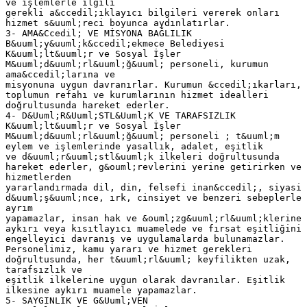
ve işlemlerle ilgili
gerekli a&ccedil;ıklayıcı bilgileri vererek onları
hizmet s&uuml;reci boyunca aydınlatırlar.
3- AMA&Ccedil; VE MİSYONA BAĞLILIK
B&uuml;y&uuml;k&ccedil;ekmece Belediyesi
K&uuml;lt&uuml;r ve Sosyal İşler
M&uuml;d&uuml;rl&uuml;ğ&uuml; personeli, kurumun
ama&ccedil;larına ve
misyonuna uygun davranırlar. Kurumun &ccedil;ıkarları,
toplumun refahı ve kurumlarının hizmet idealleri
doğrultusunda hareket ederler.
4- D&Uuml;R&Uuml;STL&Uuml;K VE TARAFSIZLIK
K&uuml;lt&uuml;r ve Sosyal İşler
M&uuml;d&uuml;rl&uuml;ğ&uuml; personeli ; t&uuml;m
eylem ve işlemlerinde yasallık, adalet, eşitlik
ve d&uuml;r&uuml;stl&uuml;k ilkeleri doğrultusunda
hareket ederler, g&ouml;revlerini yerine getirirken ve
hizmetlerden
yararlandırmada dil, din, felsefi inan&ccedil;, siyasi
d&uuml;ş&uuml;nce, ırk, cinsiyet ve benzeri sebeplerle
ayrım
yapamazlar, insan hak ve &ouml;zg&uuml;rl&uuml;klerine
aykırı veya kısıtlayıcı muamelede ve fırsat eşitliğini
engelleyici davranış ve uygulamalarda bulunamazlar.
Personelimiz, kamu yararı ve hizmet gerekleri
doğrultusunda, her t&uuml;rl&uuml; keyfilikten uzak,
tarafsızlık ve
eşitlik ilkelerine uygun olarak davranılar. Eşitlik
ilkesine aykırı muamele yapamazlar.
5- SAYGINLIK VE G&Uuml;VEN