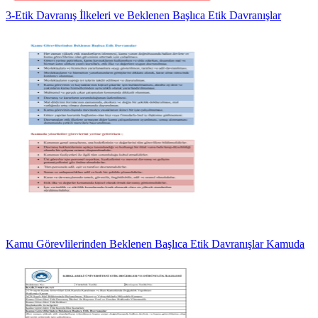
3-Etik Davranış İlkeleri ve Beklenen Başlıca Etik Davranışlar
Kamu Görevlilerinden Beklenen Başlıca Etik Davranışlar Kamuda