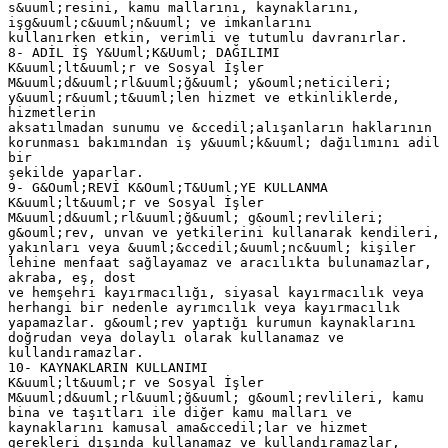
s&uuml;resini, kamu mallarını, kaynaklarını,
işg&uuml;c&uuml;n&uuml; ve imkanlarını
kullanırken etkin, verimli ve tutumlu davranırlar.
8- ADİL İŞ Y&Uuml;K&Uuml; DAĞILIMI
K&uuml;lt&uuml;r ve Sosyal İşler
M&uuml;d&uuml;rl&uuml;ğ&uuml; y&ouml;neticileri;
y&uuml;r&uuml;t&uuml;len hizmet ve etkinliklerde,
hizmetlerin
aksatılmadan sunumu ve &ccedil;alışanların haklarının
korunması bakımından iş y&uuml;k&uuml; dağılımını adil
bir
şekilde yaparlar.
9- G&Ouml;REVİ K&Ouml;T&Uuml;YE KULLANMA
K&uuml;lt&uuml;r ve Sosyal İşler
M&uuml;d&uuml;rl&uuml;ğ&uuml; g&ouml;revlileri;
g&ouml;rev, unvan ve yetkilerini kullanarak kendileri,
yakınları veya &uuml;&ccedil;&uuml;nc&uuml; kişiler
lehine menfaat sağlayamaz ve aracılıkta bulunamazlar,
akraba, eş, dost
ve hemşehri kayırmacılığı, siyasal kayırmacılık veya
herhangi bir nedenle ayrımcılık veya kayırmacılık
yapamazlar. g&ouml;rev yaptığı kurumun kaynaklarını
doğrudan veya dolaylı olarak kullanamaz ve
kullandıramazlar.
10- KAYNAKLARIN KULLANIMI
K&uuml;lt&uuml;r ve Sosyal İşler
M&uuml;d&uuml;rl&uuml;ğ&uuml; g&ouml;revlileri, kamu
bina ve taşıtları ile diğer kamu malları ve
kaynaklarını kamusal ama&ccedil;lar ve hizmet
gerekleri dışında kullanamaz ve kullandıramazlar,