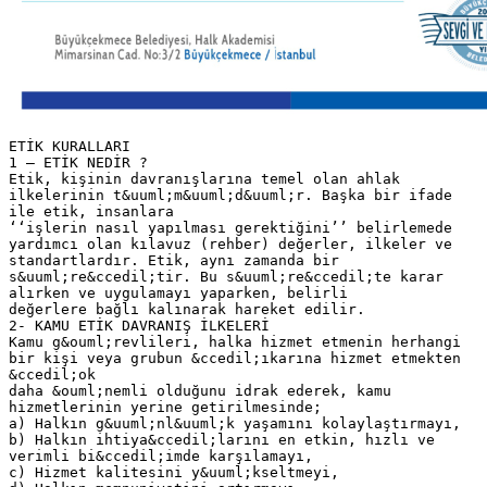
ETİK KURALLARI
1 – ETİK NEDİR ?
Etik, kişinin davranışlarına temel olan ahlak
ilkelerinin t&uuml;m&uuml;d&uuml;r. Başka bir ifade
ile etik, insanlara
‘‘işlerin nasıl yapılması gerektiğini’’ belirlemede
yardımcı olan kılavuz (rehber) değerler, ilkeler ve
standartlardır. Etik, aynı zamanda bir
s&uuml;re&ccedil;tir. Bu s&uuml;re&ccedil;te karar
alırken ve uygulamayı yaparken, belirli
değerlere bağlı kalınarak hareket edilir.
2- KAMU ETİK DAVRANIŞ İLKELERİ
Kamu g&ouml;revlileri, halka hizmet etmenin herhangi
bir kişi veya grubun &ccedil;ıkarına hizmet etmekten
&ccedil;ok
daha &ouml;nemli olduğunu idrak ederek, kamu
hizmetlerinin yerine getirilmesinde;
a) Halkın g&uuml;nl&uuml;k yaşamını kolaylaştırmayı,
b) Halkın ihtiya&ccedil;larını en etkin, hızlı ve
verimli bi&ccedil;imde karşılamayı,
c) Hizmet kalitesini y&uuml;kseltmeyi,