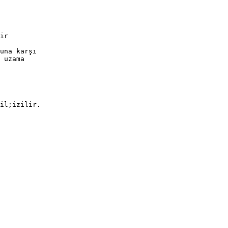
ir
una karşı
 uzama
il;izilir.