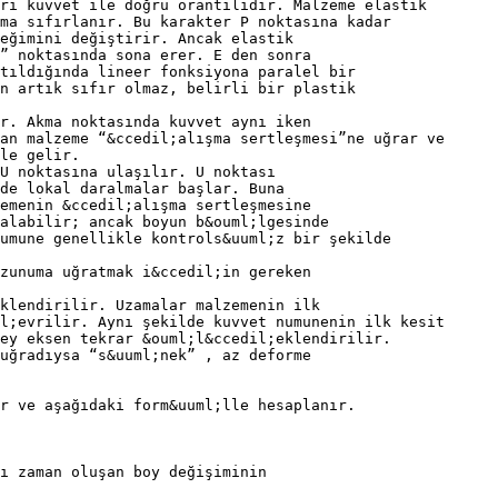
rı kuvvet ile doğru orantılıdır. Malzeme elastik
ma sıfırlanır. Bu karakter P noktasına kadar
eğimini değiştirir. Ancak elastik
” noktasında sona erer. E den sonra
tıldığında lineer fonksiyona paralel bir
n artık sıfır olmaz, belirli bir plastik
r. Akma noktasında kuvvet aynı iken
an malzeme “&ccedil;alışma sertleşmesi”ne uğrar ve
le gelir.
U noktasına ulaşılır. U noktası
de lokal daralmalar başlar. Buna
emenin &ccedil;alışma sertleşmesine
alabilir; ancak boyun b&ouml;lgesinde
umune genellikle kontrols&uuml;z bir şekilde
zunuma uğratmak i&ccedil;in gereken
klendirilir. Uzamalar malzemenin ilk
l;evrilir. Aynı şekilde kuvvet numunenin ilk kesit
ey eksen tekrar &ouml;l&ccedil;eklendirilir.
uğradıysa “s&uuml;nek” , az deforme
r ve aşağıdaki form&uuml;lle hesaplanır.
ı zaman oluşan boy değişiminin