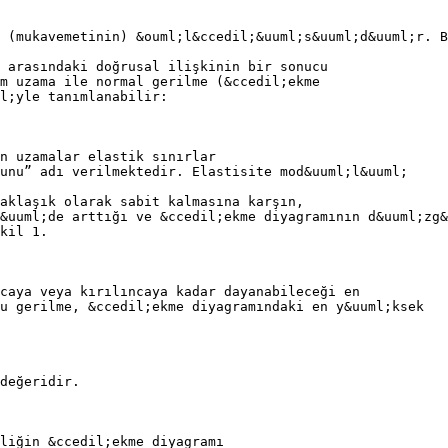
 (mukavemetinin) &ouml;l&ccedil;&uuml;s&uuml;d&uuml;r. B
 arasındaki doğrusal ilişkinin bir sonucu
m uzama ile normal gerilme (&ccedil;ekme
l;yle tanımlanabilir:
n uzamalar elastik sınırlar
unu” adı verilmektedir. Elastisite mod&uuml;l&uuml;
aklaşık olarak sabit kalmasına karşın,
&uuml;de arttığı ve &ccedil;ekme diyagramının d&uuml;zg&
kil 1.
caya veya kırılıncaya kadar dayanabileceği en
u gerilme, &ccedil;ekme diyagramındaki en y&uuml;ksek
değeridir.
liğin &ccedil;ekme diyagramı