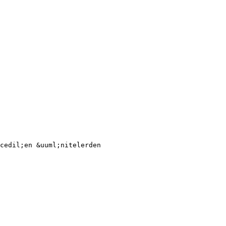
cedil;en &uuml;nitelerden