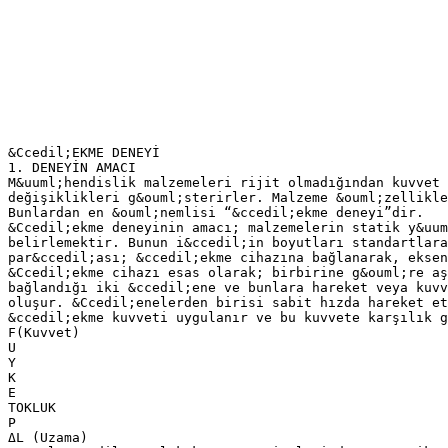
&Ccedil;EKME DENEYİ
1. DENEYİN AMACI
M&uuml;hendislik malzemeleri rijit olmadığından kuvvet 
değişiklikleri g&ouml;sterirler. Malzeme &ouml;zellikle
Bunlardan en &ouml;nemlisi “&ccedil;ekme deneyi”dir.
&Ccedil;ekme deneyinin amacı; malzemelerin statik y&uum
belirlemektir. Bunun i&ccedil;in boyutları standartlara
par&ccedil;ası; &ccedil;ekme cihazına bağlanarak, eksen
&Ccedil;ekme cihazı esas olarak; birbirine g&ouml;re aş
bağlandığı iki &ccedil;ene ve bunlara hareket veya kuvv
oluşur. &Ccedil;enelerden birisi sabit hızda hareket et
&ccedil;ekme kuvveti uygulanır ve bu kuvvete karşılık g
F(Kuvvet)
U
Y
K
E
TOKLUK
P
ΔL (Uzama)