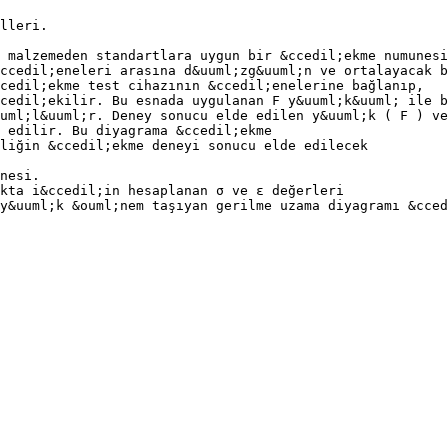
lleri.
 malzemeden standartlara uygun bir &ccedil;ekme numunesi
ccedil;eneleri arasına d&uuml;zg&uuml;n ve ortalayacak b
cedil;ekme test cihazının &ccedil;enelerine bağlanıp,
cedil;ekilir. Bu esnada uygulanan F y&uuml;k&uuml; ile b
uml;l&uuml;r. Deney sonucu elde edilen y&uuml;k ( F ) ve
e edilir. Bu diyagrama &ccedil;ekme
liğin &ccedil;ekme deneyi sonucu elde edilecek
nesi.
okta i&ccedil;in hesaplanan σ ve ε değerleri
y&uuml;k &ouml;nem taşıyan gerilme uzama diyagramı &cced