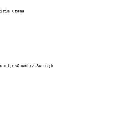
irim uzama
uuml;ns&uuml;zl&uuml;k