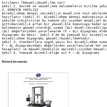
kırılması (b&uuml;z&uuml;lme var)
Şekil 2. Gevrek ve s&uuml;nek malzemelerin kırılma şeki
3. DENEYİN YAPILIŞI
&Ccedil;ekme deneyi i&ccedil;in &ouml;nce test edilecek
hazırlanır (Şekil 3). &Ccedil;ekme deneyi makinesinin &
şekilde sıkıştırılan bu numune iki ucundan &ouml;zel &c
gittik&ccedil;e artan bir y&uuml;kle kopuncaya kadar &c
malzemenin g&ouml;sterdiği uzama (ΔL) &ouml;l&ccedil;&u
(ΔL) değerlerinden yararlanarak (F – ΔL) diyagramı eld
diyagramı da denir. Şekil 4’de de yumuşak bir &ccedil;e
&ccedil;ekme diyagramı g&ouml;r&uuml;lmektedir.
Şekil 3. Standartlara uygun yassı bir &ccedil;ekme numu
F – ΔL diyagramındaki değerlerden yararlanılarak her n
hesaplanır ve m&uuml;hendislik a&ccedil;ısından b&uuml;
Related documents