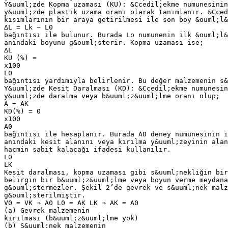
Y&uuml;zde Kopma uzaması (KU): &Ccedil;ekme numunesinin
y&uuml;zde plastik uzama oranı olarak tanımlanır. &Cced
kısımlarının bir araya getirilmesi ile son boy &ouml;l&
∆L = Lk − L0
bağıntısı ile bulunur. Burada Lo numunenin ilk &ouml;l&
anındaki boyunu g&ouml;sterir. Kopma uzaması ise;
∆L
KU (%) =
x100
L0
bağıntısı yardımıyla belirlenir. Bu değer malzemenin s&
Y&uuml;zde Kesit Daralması (KD): &Ccedil;ekme numunesin
y&uuml;zde daralma veya b&uuml;z&uuml;lme oranı olup;
A − AK
KD(%) = 0
x100
A0
bağıntısı ile hesaplanır. Burada A0 deney numunesinin i
anındaki kesit alanını veya kırılma y&uuml;zeyinin alan
hacmin sabit kalacağı ifadesi kullanılır.
L0
LK
Kesit daralması, kopma uzaması gibi s&uuml;nekliğin bir
belirgin bir b&uuml;z&uuml;lme veya boyun verme meydana
g&ouml;stermezler. Şekil 2’de gevrek ve s&uuml;nek malz
g&ouml;sterilmiştir.
V0 = VK ⇒ A0 L0 = AK LK ⇒ AK = A0
(a) Gevrek malzemenin
kırılması (b&uuml;z&uuml;lme yok)
(b) S&uuml;nek malzemenin