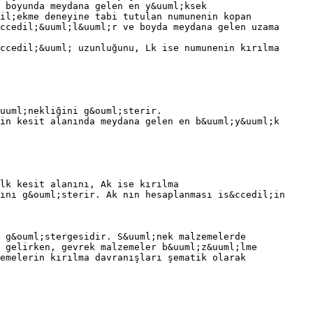
 boyunda meydana gelen en y&uuml;ksek
il;ekme deneyine tabi tutulan numunenin kopan
ccedil;&uuml;l&uuml;r ve boyda meydana gelen uzama
ccedil;&uuml; uzunluğunu, Lk ise numunenin kırılma
uuml;nekliğini g&ouml;sterir.
in kesit alanında meydana gelen en b&uuml;y&uuml;k
lk kesit alanını, Ak ise kırılma
ını g&ouml;sterir. Ak nın hesaplanması is&ccedil;in
 g&ouml;stergesidir. S&uuml;nek malzemelerde
 gelirken, gevrek malzemeler b&uuml;z&uuml;lme
emelerin kırılma davranışları şematik olarak