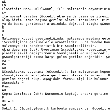
∆L
L0
Elastisite Mod&uuml;l&uuml; (E): Malzemenin dayanımının
ε=
ile normal gerilme (&ccedil;ekme ya da basma gerilmesi)
olup birim uzama başına gerilme olarak tanımlanır. Biri
ya da basma gerilmesi) arasındaki doğrusal ilişki ş&oum
E=
σ
ε
Malzemeye kuvvet uygulandığında, malzemede meydana gele
i&ccedil;inde gerilmelerle orantılıdır. Buna “Hooke Kan
malzemeye ait karakteristik bir &ouml;zelliktir.
Akma dayanımı (σa): Uygulanan &ccedil;ekme kuvvetinin y
plastik şekil değiştirmenin &ouml;nemli &ouml;l&ccedil;
g&ouml;sterdiği kısma karşı gelen gerilme değeridir, Şe
σa =
Pa
A0
&Ccedil;ekme dayanımı (σ&ccedil;): Bir malzemenin kopun
y&uuml;ksek &ccedil;ekme gerilmesi olarak tanımlanır. B
gerilme değeri olup, aşağıdaki form&uuml;l ile bulunur.
σ&ccedil; =
Pmax
A0
Kopma Gerilmesi (σK): Numunenin koptuğu andaki gerilme 
P
σK = K
A0
Şekil 1. D&uuml;ş&uuml;k karbonlu yumuşak bir &ccedil;e