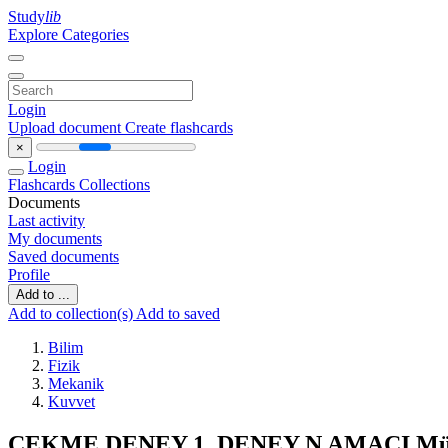
Study
lib
Explore Categories
Login
Upload document
Create flashcards
×
Login
Flashcards
Collections
Documents
Last activity
My documents
Saved documents
Profile
Add to ...
Add to collection(s)
Add to saved
Bilim
Fizik
Mekanik
Kuvvet
ÇEKME DENEY 1. DENEY N AMACI Mühend