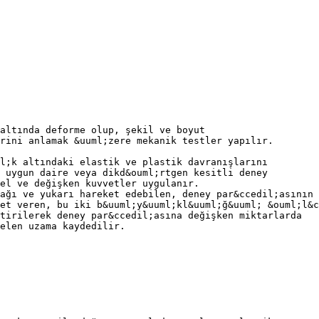
altında deforme olup, şekil ve boyut
rini anlamak &uuml;zere mekanik testler yapılır.
l;k altındaki elastik ve plastik davranışlarını
 uygun daire veya dikd&ouml;rtgen kesitli deney
el ve değişken kuvvetler uygulanır.
ağı ve yukarı hareket edebilen, deney par&ccedil;asının
et veren, bu iki b&uuml;y&uuml;kl&uuml;ğ&uuml; &ouml;l&c
tirilerek deney par&ccedil;asına değişken miktarlarda
elen uzama kaydedilir.