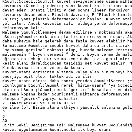
K&uuml;&ccedil;&uuml;k kuvvet seviyelerinde uzama mikta
davranış i&ccedil;indedir; yani kuvvet kaldırılınca uza
devam eder. Orantı limiti P den sonra lineer fonksiyon 
davranış devam eder. Elastik davranış E “Elastik Limiti
kalıcı; yani plastik deformasyonlar başlar. Kuvvet azal
yol izler. Ancak kuvvetin sıfır olduğu yerde deformasyo
deformasyon kalır.
Malzeme y&uuml;klenmeye devam edilirse Y noktasında aka
b&uuml;y&uuml;k miktarda plastik deformasyon oluşur. Ak
daha mukavim hale gelerek daha fazla kuvvet alabilir ha
Bu malzeme &uuml;zerindeki kuvvet daha da arttırılarak 
“maksimum gerilme” noktası olup, burada malzeme kesitin
malzemenin “ boyun vermesi ” denir. Boyun verme de malz
uğramasına sebep olur ve malzeme daha fazla gerilimler 
kesit alanı daraldığından taşıdığı net kuvvet azalır. N
K noktasına ilerler ve orada kopar.
Kuvvet-uzama eğrisinin altında kalan alan o numuneyi bo
enerjiyi eşit olup; tokluk adı verilir.
Kuvvet-uzama eğrisi daha sonra yeniden &ouml;l&ccedil;e
uzunluğuna b&ouml;l&uuml;nerek “birim-uzama” ‘ya &ccedi
alanına b&ouml;l&uuml;nerek “gerilim” hesaplanır ve dik
Malzeme kopana kadar &ouml;nemli miktarda deformasyona 
olmuşsa “gevrek” yapıya sahiptir.
2. TANIMLAMALAR ve TEORİK BİLGİ
Gerilme (σ): Birim alana etkiyen y&uuml;k anlamına geli
P
σ=
A0
Birim Şekil Değiştirme (ε): Malzemeye kuvvet uygulandığ
kuvvet uygulanmadan &ouml;nceki ilk boya oranı.