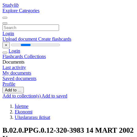
Study
lib
Explore Categories
Login
Upload document
Create flashcards
×
Login
Flashcards
Collections
Documents
Last activity
My documents
Saved documents
Profile
Add to ...
Add to collection(s)
Add to saved
İşletme
Ekonomi
Uluslararası iktisat
B.02.0.PPG.0.12-320-3983 14 MART 2002