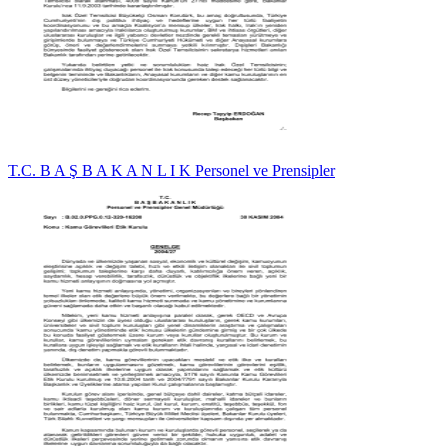
T.C. B A Ş B A K A N L I K Personel ve Prensipler