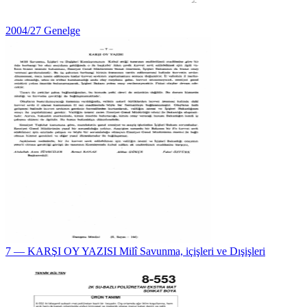
2004/27 Genelge
7 — KARŞI OY YAZISI Milî Savunma, içişleri ve Dışişleri