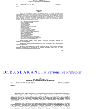
T.C. B A Ş B A K A N L I K Personel ve Prensipler