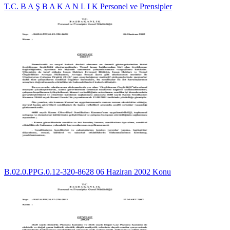
T.C. B A Ş B A K A N L I K Personel ve Prensipler
B.02.0.PPG.0.12-320-8628 06 Haziran 2002 Konu