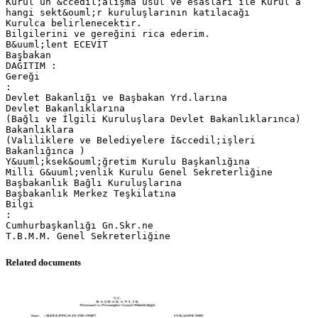
Kurul’un &ccedil;alışma usul ve esasları ile Kurul’a
hangi sekt&ouml;r kuruluşlarının katılacağı
Kurulca belirlenecektir.
Bilgilerini ve gereğini rica ederim.
B&uuml;lent ECEVİT
Başbakan
DAĞITIM :
Gereği
:
Devlet Bakanlığı ve Başbakan Yrd.larına
Devlet Bakanlıklarına
(Bağlı ve İlgili Kuruluşlara Devlet Bakanlıklarınca)
Bakanlıklara
(Valiliklere ve Belediyelere İ&ccedil;işleri
Bakanlığınca )
Y&uuml;ksek&ouml;ğretim Kurulu Başkanlığına
Milli G&uuml;venlik Kurulu Genel Sekreterliğine
Başbakanlık Bağlı Kuruluşlarına
Başbakanlık Merkez Teşkilatına
Bilgi
:
Cumhurbaşkanlığı Gn.Skr.ne
Related documents