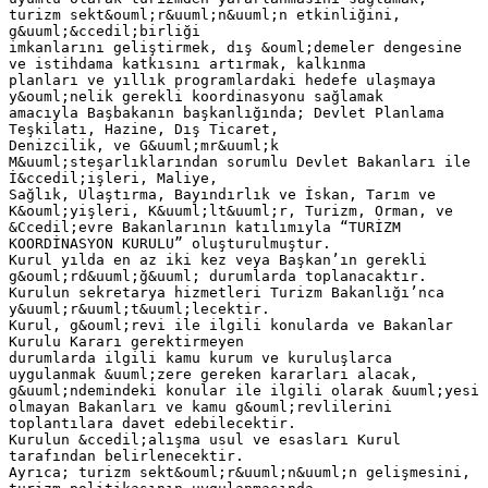
turizm sekt&ouml;r&uuml;n&uuml;n etkinliğini,
g&uuml;&ccedil;birliği
imkanlarını geliştirmek, dış &ouml;demeler dengesine
ve istihdama katkısını artırmak, kalkınma
planları ve yıllık programlardaki hedefe ulaşmaya
y&ouml;nelik gerekli koordinasyonu sağlamak
amacıyla Başbakanın başkanlığında; Devlet Planlama
Teşkilatı, Hazine, Dış Ticaret,
Denizcilik, ve G&uuml;mr&uuml;k
M&uuml;steşarlıklarından sorumlu Devlet Bakanları ile
İ&ccedil;işleri, Maliye,
Sağlık, Ulaştırma, Bayındırlık ve İskan, Tarım ve
K&ouml;yişleri, K&uuml;lt&uuml;r, Turizm, Orman, ve
&Ccedil;evre Bakanlarının katılımıyla “TURİZM
KOORDİNASYON KURULU” oluşturulmuştur.
Kurul yılda en az iki kez veya Başkan’ın gerekli
g&ouml;rd&uuml;ğ&uuml; durumlarda toplanacaktır.
Kurulun sekretarya hizmetleri Turizm Bakanlığı’nca
y&uuml;r&uuml;t&uuml;lecektir.
Kurul, g&ouml;revi ile ilgili konularda ve Bakanlar
Kurulu Kararı gerektirmeyen
durumlarda ilgili kamu kurum ve kuruluşlarca
uygulanmak &uuml;zere gereken kararları alacak,
g&uuml;ndemindeki konular ile ilgili olarak &uuml;yesi
olmayan Bakanları ve kamu g&ouml;revlilerini
toplantılara davet edebilecektir.
Kurulun &ccedil;alışma usul ve esasları Kurul
tarafından belirlenecektir.
Ayrıca; turizm sekt&ouml;r&uuml;n&uuml;n gelişmesini,