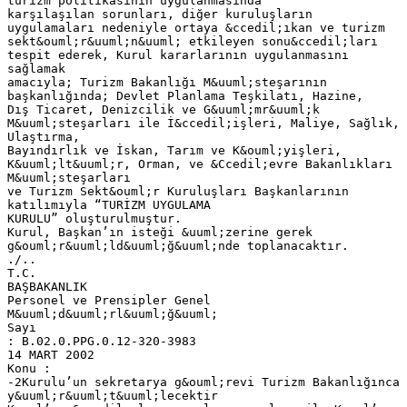
turizm politikasının uygulanmasında
karşılaşılan sorunları, diğer kuruluşların
uygulamaları nedeniyle ortaya &ccedil;ıkan ve turizm
sekt&ouml;r&uuml;n&uuml; etkileyen sonu&ccedil;ları
tespit ederek, Kurul kararlarının uygulanmasını
sağlamak
amacıyla; Turizm Bakanlığı M&uuml;steşarının
başkanlığında; Devlet Planlama Teşkilatı, Hazine,
Dış Ticaret, Denizcilik ve G&uuml;mr&uuml;k
M&uuml;steşarları ile İ&ccedil;işleri, Maliye, Sağlık,
Ulaştırma,
Bayındırlık ve İskan, Tarım ve K&ouml;yişleri,
K&uuml;lt&uuml;r, Orman, ve &Ccedil;evre Bakanlıkları
M&uuml;steşarları
ve Turizm Sekt&ouml;r Kuruluşları Başkanlarının
katılımıyla “TURİZM UYGULAMA
KURULU” oluşturulmuştur.
Kurul, Başkan’ın isteği &uuml;zerine gerek
g&ouml;r&uuml;ld&uuml;ğ&uuml;nde toplanacaktır.
./..
T.C.
BAŞBAKANLIK
Personel ve Prensipler Genel
M&uuml;d&uuml;rl&uuml;ğ&uuml;
Sayı
: B.02.0.PPG.0.12-320-3983
14 MART 2002
Konu :
-2Kurulu’un sekretarya g&ouml;revi Turizm Bakanlığınca
y&uuml;r&uuml;t&uuml;lecektir