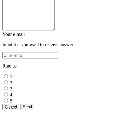
Your e-mail
Input it if you want to receive answer
Rate us
1
2
3
4
5
Cancel
Send