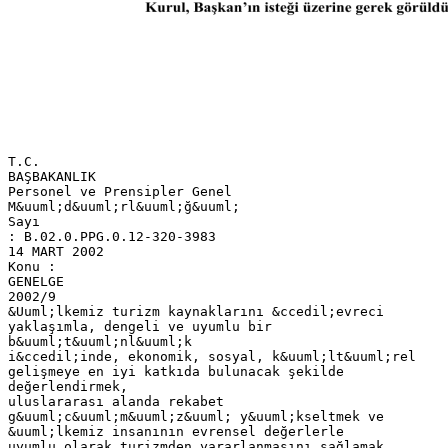
T.C.
BAŞBAKANLIK
Personel ve Prensipler Genel
M&uuml;d&uuml;rl&uuml;ğ&uuml;
Sayı
: B.02.0.PPG.0.12-320-3983
14 MART 2002
Konu :
GENELGE
2002/9
&Uuml;lkemiz turizm kaynaklarını &ccedil;evreci
yaklaşımla, dengeli ve uyumlu bir
b&uuml;t&uuml;nl&uuml;k
i&ccedil;inde, ekonomik, sosyal, k&uuml;lt&uuml;rel
gelişmeye en iyi katkıda bulunacak şekilde
değerlendirmek,
uluslararası alanda rekabet
g&uuml;c&uuml;m&uuml;z&uuml; y&uuml;kseltmek ve
&uuml;lkemiz insanının evrensel değerlerle
uyumlu olarak turizmden yararlanmasını sağlamak,