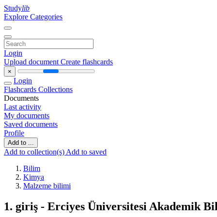
Study
lib
Explore Categories
Login
Upload document
Create flashcards
×
Login
Flashcards
Collections
Documents
Last activity
My documents
Saved documents
Profile
Add to ...
Add to collection(s)
Add to saved
Bilim
Kimya
Malzeme bilimi
1. giriş - Erciyes Üniversitesi Akademik Bi