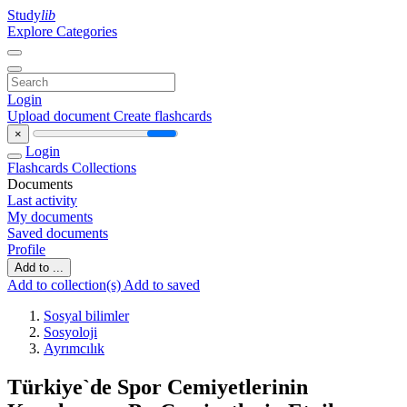
Study
lib
Explore Categories
Login
Upload document
Create flashcards
×
Login
Flashcards
Collections
Documents
Last activity
My documents
Saved documents
Profile
Add to ...
Add to collection(s)
Add to saved
Sosyal bilimler
Sosyoloji
Ayrımcılık
Türkiye`de Spor Cemiyetlerinin