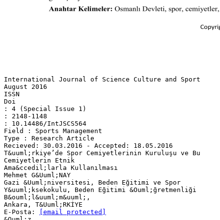
International Journal of Science Culture and Sport
August 2016
ISSN
Doi
: 4 (Special Issue 1)
: 2148-1148
: 10.14486/IntJSCS564
Field : Sports Management
Type : Research Article
Recieved: 30.03.2016 - Accepted: 18.05.2016
T&uuml;rkiye’de Spor Cemiyetlerinin Kuruluşu ve Bu
Cemiyetlerin Etnik
Ama&ccedil;larla Kullanılması
Mehmet G&Uuml;NAY
Gazi &Uuml;niversitesi, Beden Eğitimi ve Spor
Y&uuml;ksekokulu, Beden Eğitimi &Ouml;ğretmenliği
B&ouml;l&uuml;m&uuml;,
Ankara, T&Uuml;RKİYE
E-Posta:
[email protected]