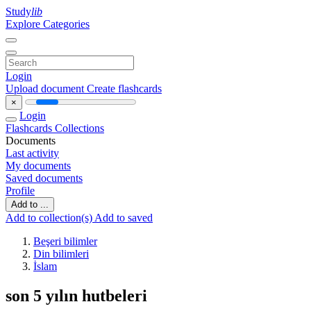
Study
lib
Explore Categories
Login
Upload document
Create flashcards
×
Login
Flashcards
Collections
Documents
Last activity
My documents
Saved documents
Profile
Add to ...
Add to collection(s)
Add to saved
Beşeri bilimler
Din bilimleri
İslam
son 5 yılın hutbeleri