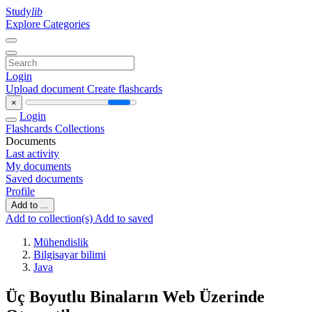
Study
lib
Explore Categories
Login
Upload document
Create flashcards
×
Login
Flashcards
Collections
Documents
Last activity
My documents
Saved documents
Profile
Add to ...
Add to collection(s)
Add to saved
Mühendislik
Bilgisayar bilimi
Java
Üç Boyutlu Binaların Web Üzerinde