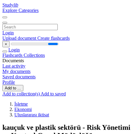
Study
lib
Explore Categories
Login
Upload document
Create flashcards
×
Login
Flashcards
Collections
Documents
Last activity
My documents
Saved documents
Profile
Add to ...
Add to collection(s)
Add to saved
İşletme
Ekonomi
Uluslararası iktisat
kauçuk ve plastik sektörü - Risk Yönetimi