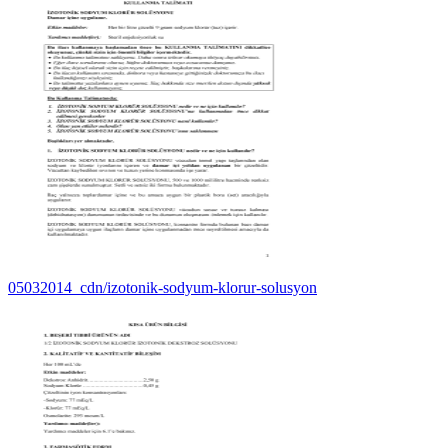
05032014_cdn/izotonik-sodyum-klorur-solusyon