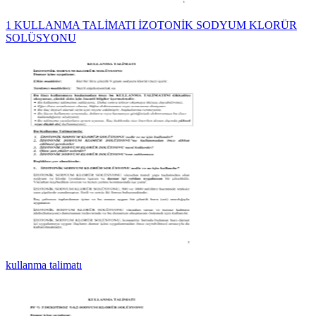
1 KULLANMA TALİMATI İZOTONİK SODYUM KLORÜR
SOLÜSYONU
kullanma talimatı