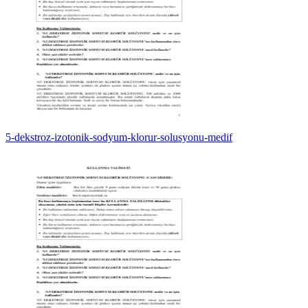
5-dekstroz-izotonik-sodyum-klorur-solusyonu-medif