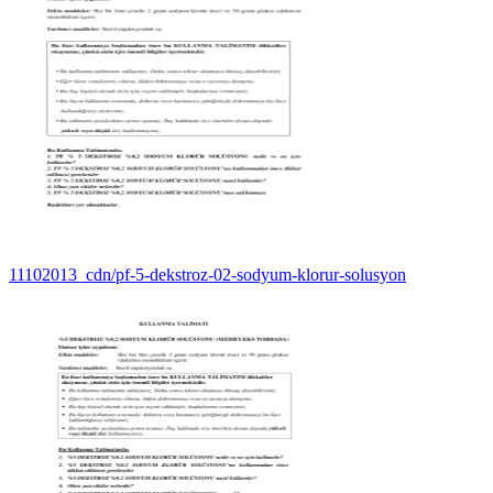
11102013_cdn/pf-5-dekstroz-02-sodyum-klorur-solusyon