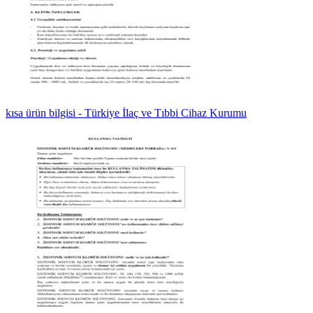
kısa ürün bilgisi - Türkiye İlaç ve Tıbbi Cihaz Kurumu