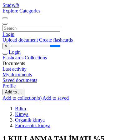
Study
lib
Explore Categories
Login
Upload document
Create flashcards
×
Login
Flashcards
Collections
Documents
Last activity
My documents
Saved documents
Profile
Add to ...
Add to collection(s)
Add to saved
Bilim
Kimya
Organik kimya
Farmasötik kimya
1 KULLANMA TALİMATI %5