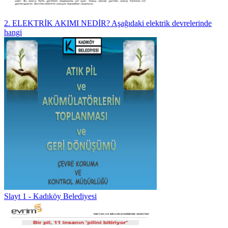
2. ELEKTRİK AKIMI NEDİR? Aşağıdaki elektrik devrelerinde
hangi
Slayt 1 - Kadıköy Belediyesi