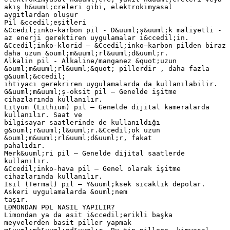
akış h&uuml;creleri gibi, elektrokimyasal
aygıtlardan oluşur
Pil &ccedil;eşitleri
&Ccedil;inko-karbon pil - D&uuml;ş&uuml;k maliyetli -
az enerji gerektiren uygulamalar i&ccedil;in.
&Ccedil;inko-klorid – &Ccedil;inko–karbon pilden biraz
daha uzun &ouml;m&uuml;rl&uuml;d&uuml;r.
Alkalin pil - Alkaline/manganez &quot;uzun
&ouml;m&uuml;rl&uuml;&quot; pillerdir , daha fazla
g&uuml;&ccedil;
ihtiyacı gerekriren uygulamalarda da kullanılabilir.
G&uuml;m&uuml;ş-oksit pil – Genelde işitme
cihazlarında kullanılır.
Lityum (Lithium) pil – Genelde dijital kameralarda
kullanılır. Saat ve
bilgisayar saatlerinde de kullanıldığı
g&ouml;r&uuml;l&uuml;r.&Ccedil;ok uzun
&ouml;m&uuml;rl&uuml;d&uuml;r, fakat
pahalıdır.
Merk&uuml;ri pil – Genelde dijital saatlerde
kullanılır.
&Ccedil;inko-hava pil – Genel olarak işitme
cihazlarında kullanılır.
Isıl (Termal) pil – Y&uuml;ksek sıcaklık depolar.
Askeri uygulamalarda &ouml;nem
taşır.
LĐMONDAN PĐL NASIL YAPILIR?
Limondan ya da asit i&ccedil;erikli başka
meyvelerden basit piller yapmak