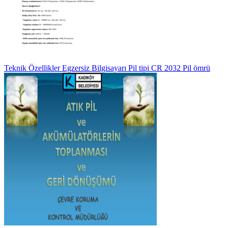
Teknik Özellikler Egzersiz Bilgisayarı Pil tipi CR 2032 Pil ömrü