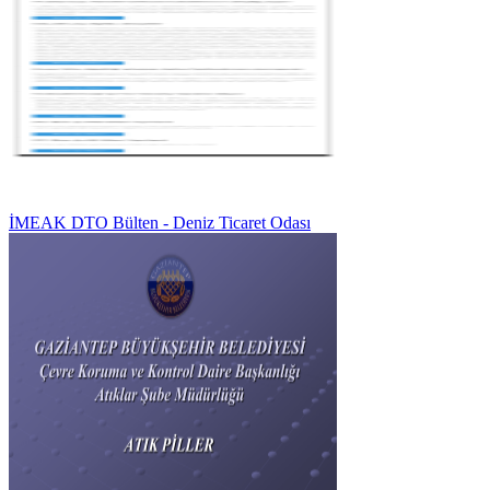
İMEAK DTO Bülten - Deniz Ticaret Odası