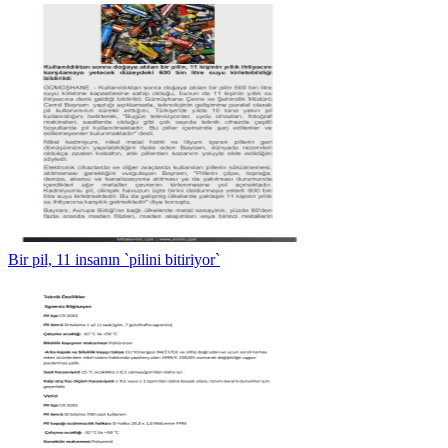
Bir pil, 11 insanın `pilini bitiriyor`