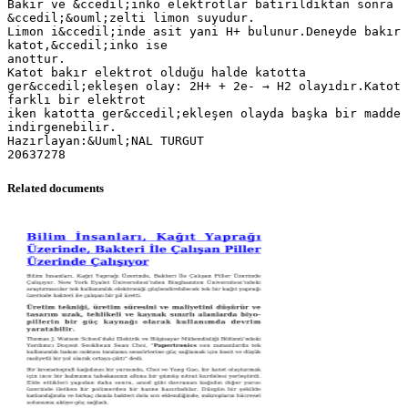
Bakır ve &ccedil;inko elektrotlar batırıldıktan sonra
&ccedil;&ouml;zelti limon suyudur.
Limon i&ccedil;inde asit yani H+ bulunur.Deneyde bakır
katot,&ccedil;inko ise
anottur.
Katot bakır elektrot olduğu halde katotta
ger&ccedil;ekleşen olay: 2H+ + 2e- → H2 olayıdır.Katot
farklı bir elektrot
iken katotta ger&ccedil;ekleşen olayda başka bir madde
indirgenebilir.
Hazırlayan:&Uuml;NAL TURGUT
Related documents