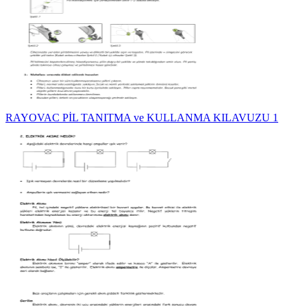
RAYOVAC PİL TANITMA ve KULLANMA KILAVUZU 1