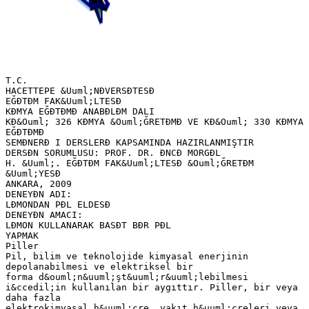
T.C.
HACETTEPE &Uuml;NĐVERSĐTESĐ
EĞĐTĐM FAK&Uuml;LTESĐ
KĐMYA EĞĐTĐMĐ ANABĐLĐM DALI
KĐ&Ouml; 326 KĐMYA &Ouml;ĞRETĐMĐ VE KĐ&Ouml; 330 KĐMYA
EĞĐTĐMĐ
SEMĐNERĐ I DERSLERĐ KAPSAMINDA HAZIRLANMIŞTIR
DERSĐN SORUMLUSU: PROF. DR. ĐNCĐ MORGĐL
H. &Uuml;. EĞĐTĐM FAK&Uuml;LTESĐ &Ouml;ĞRETĐM
&Uuml;YESĐ
ANKARA, 2009
DENEYĐN ADI:
LĐMONDAN PĐL ELDESĐ
DENEYĐN AMACI:
LĐMON KULLANARAK BASĐT BĐR PĐL
YAPMAK
Piller
Pil, bilim ve teknolojide kimyasal enerjinin
depolanabilmesi ve elektriksel bir
forma d&ouml;n&uuml;şt&uuml;r&uuml;lebilmesi
i&ccedil;in kullanılan bir aygıttır. Piller, bir veya
daha fazla
elektrokimyasal h&uuml;cre, yakıt h&uuml;creleri veya