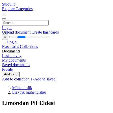
Study
lib
Explore Categories
Login
Upload document
Create flashcards
×
Login
Flashcards
Collections
Documents
Last activity
My documents
Saved documents
Profile
Add to ...
Add to collection(s)
Add to saved
Mühendislik
Elektrik mühendisliği
Limondan Pil Eldesi