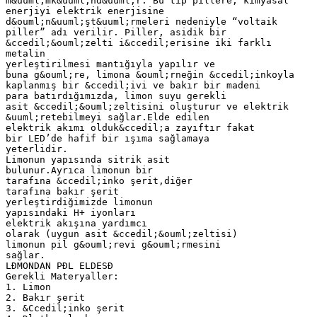
m&uuml;mk&uuml;nd&uuml;r. Bu tip pillere, kimyasal
enerjiyi elektrik enerjisine
d&ouml;n&uuml;şt&uuml;rmeleri nedeniyle “voltaik
piller” adı verilir. Piller, asidik bir
&ccedil;&ouml;zelti i&ccedil;erisine iki farklı
metalin
yerleştirilmesi mantığıyla yapılır ve
buna g&ouml;re, limona &ouml;rneğin &ccedil;inkoyla
kaplanmış bir &ccedil;ivi ve bakır bir madeni
para batırdığımızda, limon suyu gerekli
asit &ccedil;&ouml;zeltisini oluşturur ve elektrik
&uuml;retebilmeyi sağlar.Elde edilen
elektrik akımı olduk&ccedil;a zayıftır fakat
bir LED’de hafif bir ışıma sağlamaya
yeterlidir.
Limonun yapısında sitrik asit
bulunur.Ayrıca limonun bir
tarafına &ccedil;inko şerit,diğer
tarafına bakır şerit
yerleştirdiğimizde limonun
yapısındaki H+ iyonları
elektrik akışına yardımcı
olarak (uygun asit &ccedil;&ouml;zeltisi)
limonun pil g&ouml;revi g&ouml;rmesini
sağlar.
LĐMONDAN PĐL ELDESĐ
Gerekli Materyaller:
1. Limon
2. Bakır şerit
3. &Ccedil;inko şerit