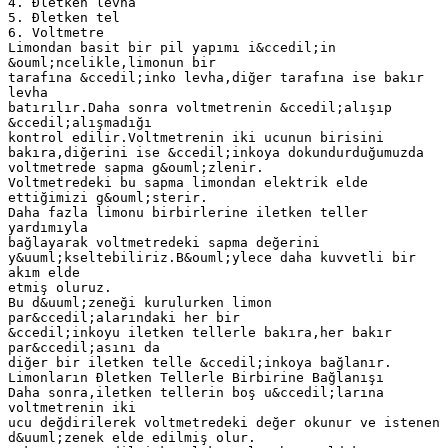
4. Đletken levha
5. Đletken tel
6. Voltmetre
Limondan basit bir pil yapımı i&ccedil;in
&ouml;ncelikle,limonun bir
tarafına &ccedil;inko levha,diğer tarafına ise bakır
levha
batırılır.Daha sonra voltmetrenin &ccedil;alışıp
&ccedil;alışmadığı
kontrol edilir.Voltmetrenin iki ucunun birisini
bakıra,diğerini ise &ccedil;inkoya dokundurduğumuzda
voltmetrede sapma g&ouml;zlenir.
Voltmetredeki bu sapma limondan elektrik elde
ettiğimizi g&ouml;sterir.
Daha fazla limonu birbirlerine iletken teller
yardımıyla
bağlayarak voltmetredeki sapma değerini
y&uuml;kseltebiliriz.B&ouml;ylece daha kuvvetli bir
akım elde
etmiş oluruz.
Bu d&uuml;zeneği kurulurken limon
par&ccedil;alarındaki her bir
&ccedil;inkoyu iletken tellerle bakıra,her bakır
par&ccedil;asını da
diğer bir iletken telle &ccedil;inkoya bağlanır.
Limonların Đletken Tellerle Birbirine Bağlanışı
Daha sonra,iletken tellerin boş u&ccedil;larına
voltmetrenin iki
ucu değdirilerek voltmetredeki değer okunur ve istenen
d&uuml;zenek elde edilmiş olur.