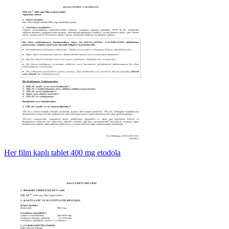
Her film kaplı tablet 400 mg etodola