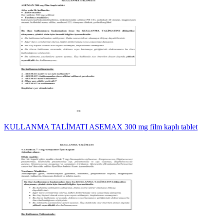
KULLANMA TALİMATI ASEMAX 300 mg film kaplı tablet