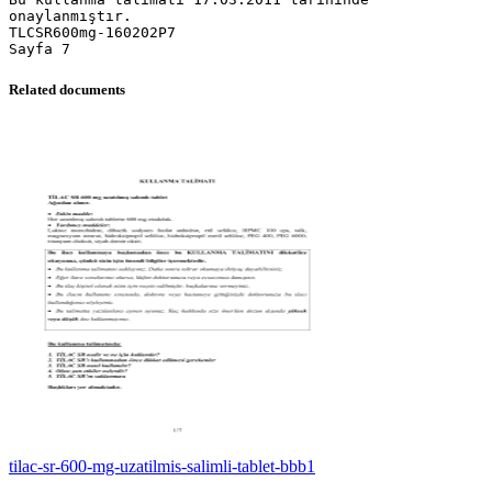
Related documents
tilac-sr-600-mg-uzatilmis-salimli-tablet-bbb1