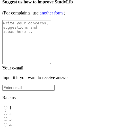
Suggest us how to improve StudyLib
(For complaints, use
another form
)
Your e-mail
Input it if you want to receive answer
Rate us
1
2
3
4