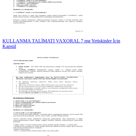
KULLANMA TALİMATI VAXORAL 7 mg Yetişkinler İçin
Kapsül