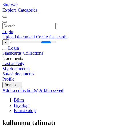
Study
lib
Explore Categories
Login
Upload document
Create flashcards
×
Login
Flashcards
Collections
Documents
Last activity
My documents
Saved documents
Profile
Add to ...
Add to collection(s)
Add to saved
Bilim
Biyoloji
Farmakoloji
kullanma talimatı