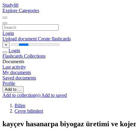
Study
lib
Explore Categories
Login
Upload document
Create flashcards
×
Login
Flashcards
Collections
Documents
Last activity
My documents
Saved documents
Profile
Add to ...
Add to collection(s)
Add to saved
Bilim
Çevre bilimleri
kayçev hasanarpa biyogaz üretimi ve kojen