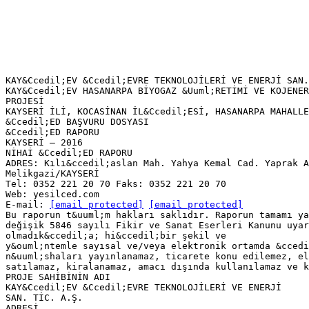
KAY&Ccedil;EV &Ccedil;EVRE TEKNOLOJİLERİ VE ENERJİ SAN.
KAY&Ccedil;EV HASANARPA BİYOGAZ &Uuml;RETİMİ VE KOJENER
PROJESİ
KAYSERİ İLİ, KOCASİNAN İL&Ccedil;ESİ, HASANARPA MAHALLE
&Ccedil;ED BAŞVURU DOSYASI
&Ccedil;ED RAPORU
KAYSERİ – 2016
NİHAİ &Ccedil;ED RAPORU
ADRES: Kılı&ccedil;aslan Mah. Yahya Kemal Cad. Yaprak A
Melikgazi/KAYSERİ
Tel: 0352 221 20 70 Faks: 0352 221 20 70
Web: yesilced.com
E-mail:
[email protected]
[email protected]
Bu raporun t&uuml;m hakları saklıdır. Raporun tamamı ya
değişik 5846 sayılı Fikir ve Sanat Eserleri Kanunu uyar
olmadık&ccedil;a; hi&ccedil;bir şekil ve
y&ouml;ntemle sayısal ve/veya elektronik ortamda &ccedi
n&uuml;shaları yayınlanamaz, ticarete konu edilemez, el
satılamaz, kiralanamaz, amacı dışında kullanılamaz ve k
PROJE SAHİBİNİN ADI
KAY&Ccedil;EV &Ccedil;EVRE TEKNOLOJİLERİ VE ENERJİ
SAN. TİC. A.Ş.
ADRESİ