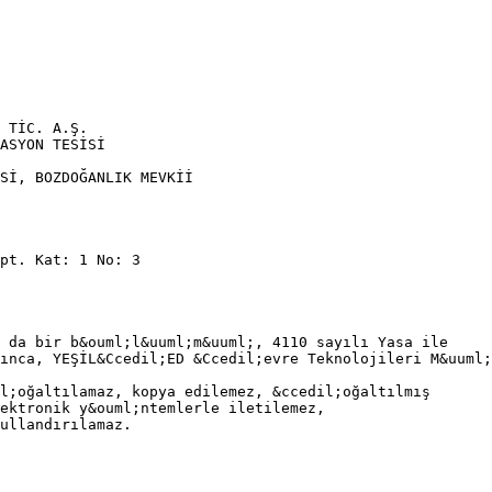
 TİC. A.Ş.
ASYON TESİSİ
Sİ, BOZDOĞANLIK MEVKİİ
pt. Kat: 1 No: 3
 da bir b&ouml;l&uuml;m&uuml;, 4110 sayılı Yasa ile
ınca, YEŞİL&Ccedil;ED &Ccedil;evre Teknolojileri M&uuml;
l;oğaltılamaz, kopya edilemez, &ccedil;oğaltılmış
ektronik y&ouml;ntemlerle iletilemez,
ullandırılamaz.