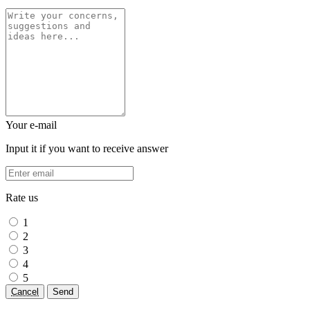
Your e-mail
Input it if you want to receive answer
Rate us
1
2
3
4
5
Cancel
Send