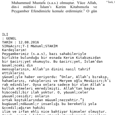
İLİ
: GENEL
TARİH : 12.08.2016
SIR&Acirc;T-I M&Uuml;STAKİM
Kardeşlerim!
Peygamberimiz (s.a.s), bazı sahabileriyle
birlikte bulunduğu bir esnada Kerim Kitabımızdan
bir &acirc;yet okumuştu. Bu &acirc;yet, İslam’dan
&ouml;nceki din
mensuplarının, Allah’ın dinini nasıl tahrif
ettiklerini
ş&ouml;yle haber veriyordu: “Onlar, Allah’ı bırakıp,
hahamlarını, rahiplerini ve Meryem oğlu Mes&icirc;h’i
rab edindiler. Oysa onlara sadece bir olan Allah’a
kulluk etmeleri emredilmişti. Allah’tan başka
hi&ccedil;bir ilah yoktur. O, y&uuml;celer
y&uuml;cesidir; onların
ortak koştuklarından m&uuml;nezzehtir.”1
bug&uuml;nd&uuml;r insanlığı bu bereketli yola
&ccedil;ağıran hakiki
ilim ve irfan ehli nice bahtiyar kimseler olmuştur.