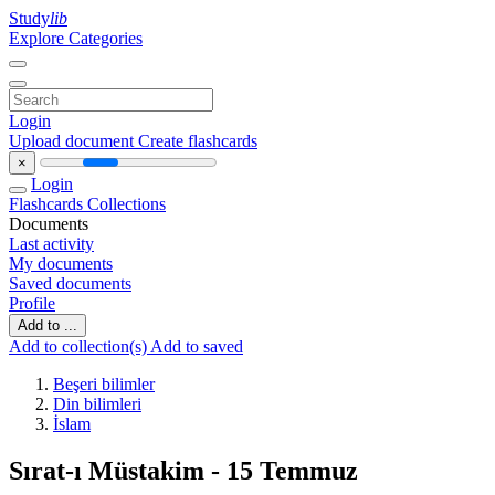
Study
lib
Explore Categories
Login
Upload document
Create flashcards
×
Login
Flashcards
Collections
Documents
Last activity
My documents
Saved documents
Profile
Add to ...
Add to collection(s)
Add to saved
Beşeri bilimler
Din bilimleri
İslam
Sırat-ı Müstakim - 15 Temmuz