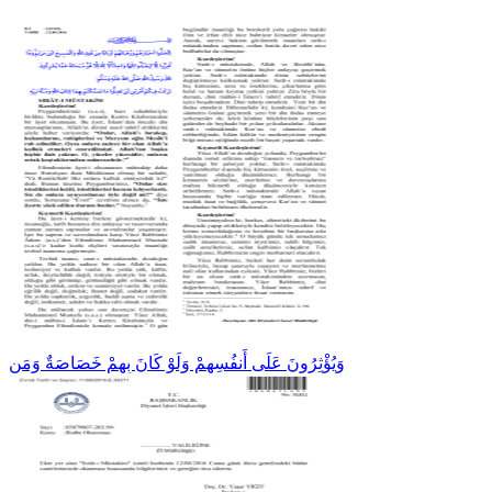
وَيُؤْثِرُونَ عَلَى أَنفُسِهِمْ وَلَوْ كَانَ بِهِمْ خَصَاصَةٌ وَمَن