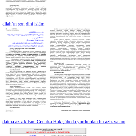
allah`ın son dini islâm
daima aziz kılsın. Cenab-ı Hak şüheda yurdu olan bu aziz vatanı