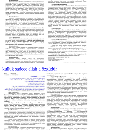
kulluk sadece allah`a özgüdür