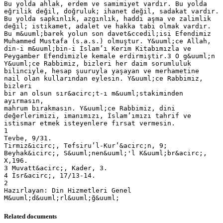
Bu yolda ahlak, erdem ve samimiyet vardır. Bu yolda
eğrilik değil, doğruluk; ihanet değil, sadakat vardır.
Bu yolda sapkınlık, azgınlık, haddi aşma ve zalimlik
değil; istikamet, adalet ve hakka tabi olmak vardır.
Bu m&uuml;barek yolun son davet&ccedil;isi Efendimiz
Muhammed Mustafa (s.a.s.) olmuştur. Y&uuml;ce Allah,
din-i m&uuml;bin-i İslam’ı Kerim Kitabımızla ve
Peygamber Efendimizle kemale erdirmiştir.3 O g&uuml;n
Y&uuml;ce Rabbimiz, bizleri her daim sorumluluk
bilinciyle, hesap şuuruyla yaşayan ve merhametine
nail olan kullarından eylesin. Y&uuml;ce Rabbimiz,
bizleri
bir an olsun sır&acirc;t-ı m&uuml;stakiminden
ayırmasın,
mahrum bırakmasın. Y&uuml;ce Rabbimiz, dini
değerlerimizi, imanımızı, İslam’ımızı tahrif ve
istismar etmek isteyenlere fırsat vermesin.
1
Tevbe, 9/31.
Tirmiz&icirc;, Tefsiru’l-Kur’&acirc;n, 9;
Beyhak&icirc;, S&uuml;nen&uuml;'l K&uuml;br&acirc;,
X,196.
3 Muvatt&acirc;, Kader, 3.
4 İsr&acirc;, 17/13-14.
2
Hazırlayan: Din Hizmetleri Genel
Related documents