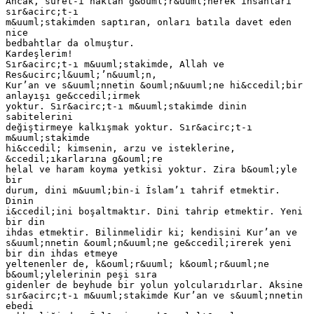
Ancak, suret-i haktan g&ouml;r&uuml;nerek insanları
sır&acirc;t-ı
m&uuml;stakimden saptıran, onları batıla davet eden
nice
bedbahtlar da olmuştur.
Kardeşlerim!
Sır&acirc;t-ı m&uuml;stakimde, Allah ve
Res&ucirc;l&uuml;’n&uuml;n,
Kur’an ve s&uuml;nnetin &ouml;n&uuml;ne hi&ccedil;bir
anlayışı ge&ccedil;irmek
yoktur. Sır&acirc;t-ı m&uuml;stakimde dinin
sabitelerini
değiştirmeye kalkışmak yoktur. Sır&acirc;t-ı
m&uuml;stakimde
hi&ccedil; kimsenin, arzu ve isteklerine,
&ccedil;ıkarlarına g&ouml;re
helal ve haram koyma yetkisi yoktur. Zira b&ouml;yle
bir
durum, dini m&uuml;bin-i İslam’ı tahrif etmektir.
Dinin
i&ccedil;ini boşaltmaktır. Dini tahrip etmektir. Yeni
bir din
ihdas etmektir. Bilinmelidir ki; kendisini Kur’an ve
s&uuml;nnetin &ouml;n&uuml;ne ge&ccedil;irerek yeni
bir din ihdas etmeye
yeltenenler de, k&ouml;r&uuml; k&ouml;r&uuml;ne
b&ouml;ylelerinin peşi sıra
gidenler de beyhude bir yolun yolcularıdırlar. Aksine
sır&acirc;t-ı m&uuml;stakimde Kur’an ve s&uuml;nnetin
ebedi