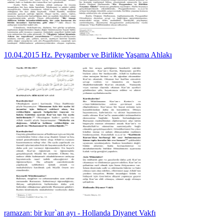
10.04.2015 Hz. Peygamber ve Birlikte Yaşama Ahlakı
ramazan: bir kur`an ayı - Hollanda Diyanet Vakfı