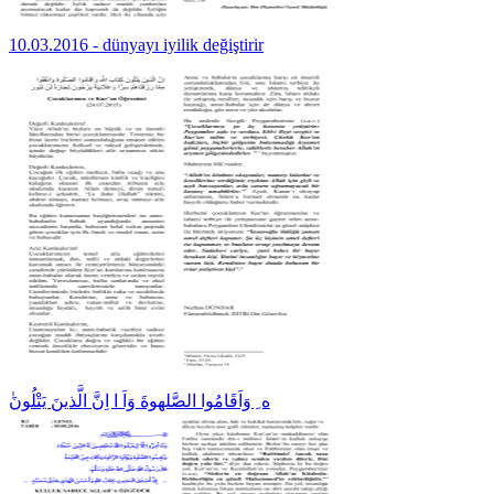
10.03.2016 - dünyayı iyilik değiştirir
ٰه ِ وَاَقَامُوا الصَّلهوةَ وَاَ ا اِنَّ الَّذينَ يَتْلُونَ