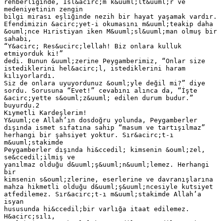
rehberliğinde, İsl&acirc;m k&uuml;lt&uuml;r ve
medeniyetinin zengin
bilgi mirası eşliğinde nezih bir hayat yaşamak vardır.
Efendimizin &acirc;yet-i okumasını m&uuml;teakip daha
&ouml;nce Hıristiyan iken M&uuml;sl&uuml;man olmuş bir
sahabi,
“Y&acirc; Res&ucirc;lellah! Biz onlara kulluk
etmiyorduk ki!”
dedi. Bunun &uuml;zerine Peygamberimiz, “Onlar size
istediklerini hel&acirc;l, istediklerini haram
kılıyorlardı.
Siz de onlara uyuyordunuz &ouml;yle değil mi?” diye
sordu. Sorusuna “Evet!” cevabını alınca da, “İşte
&acirc;yette s&ouml;z&uuml; edilen durum budur.”
buyurdu.2
Kıymetli Kardeşlerim!
Y&uuml;ce Allah’ın dosdoğru yolunda, Peygamberler
dışında ismet sıfatına sahip “masum ve tartışılmaz”
herhangi bir şahsiyet yoktur. Sır&acirc;t-ı
m&uuml;stakimde
Peygamberler dışında hi&ccedil; kimsenin &ouml;zel,
se&ccedil;ilmiş ve
yanılmaz olduğu d&uuml;ş&uuml;n&uuml;lemez. Herhangi
bir
kimsenin s&ouml;zlerine, eserlerine ve davranışlarına
mahza hikmetli olduğu d&uuml;ş&uuml;ncesiyle kutsiyet
atfedilemez. Sır&acirc;t-ı m&uuml;stakimde Allah’a
isyan
hususunda hi&ccedil;bir varlığa itaat edilemez.
H&acirc;sılı,