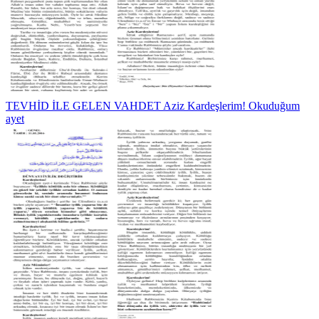
TEVHİD İLE GELEN VAHDET Aziz Kardeşlerim! Okuduğum
ayet