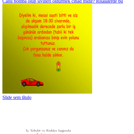
Canlı bomba olup sivilleri öldürmek cihad mıdır? Risalalerde bu
Slide sem título