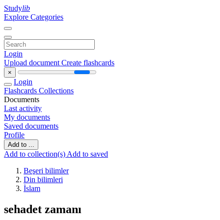
Study
lib
Explore Categories
Login
Upload document
Create flashcards
×
Login
Flashcards
Collections
Documents
Last activity
My documents
Saved documents
Profile
Add to ...
Add to collection(s)
Add to saved
Beşeri bilimler
Din bilimleri
İslam
sehadet zamanı