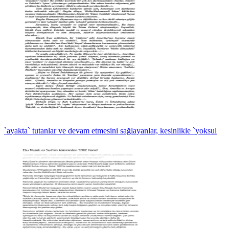
`ayakta` tutanlar ve devam etmesini sağlayanlar, kesinlikle `yoksul