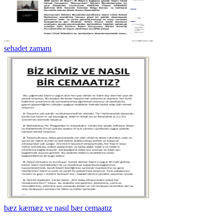
sehadet zamanı
bæz kæmæz ve nasıl bær cemaatız