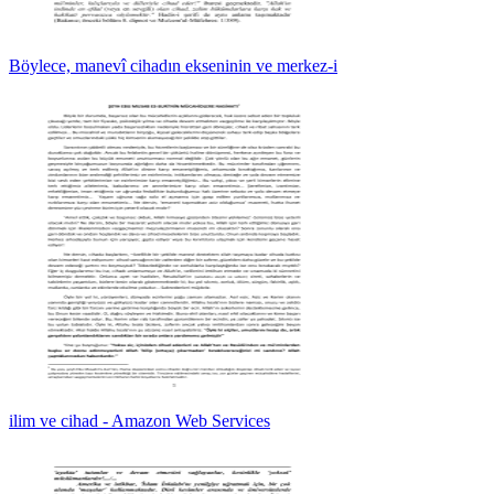
Böylece, manevî cihadın ekseninin ve merkez-i
ilim ve cihad - Amazon Web Services