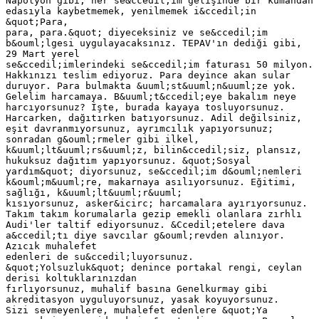
Napolyon gibi, her se&ccedil;im gelişinde bir kumandan
edasıyla kaybetmemek, yenilmemek i&ccedil;in
&quot;Para,
para, para.&quot; diyeceksiniz ve se&ccedil;im
b&ouml;lgesi uygulayacaksınız. TEPAV'ın dediği gibi,
29 Mart yerel
se&ccedil;imlerindeki se&ccedil;im faturası 50 milyon.
Hakkınızı teslim ediyoruz. Para deyince akan sular
duruyor. Para bulmakta &uuml;st&uuml;n&uuml;ze yok.
Gelelim harcamaya. B&uuml;t&ccedil;eye bakalım neye
harcıyorsunuz? İşte, burada kayaya tosluyorsunuz.
Harcarken, dağıtırken batıyorsunuz. Adil değilsiniz,
eşit davranmıyorsunuz, ayrımcılık yapıyorsunuz;
sonradan g&ouml;rmeler gibi ilkel,
k&uuml;lt&uuml;rs&uuml;z, bilin&ccedil;siz, plansız,
hukuksuz dağıtım yapıyorsunuz. &quot;Sosyal
yardım&quot; diyorsunuz, se&ccedil;im d&ouml;nemleri
k&ouml;m&uuml;re, makarnaya asılıyorsunuz. Eğitimi,
sağlığı, k&uuml;lt&uuml;r&uuml;
kısıyorsunuz, asker&icirc; harcamalara ayırıyorsunuz.
Takım takım korumalarla gezip emekli olanlara zırhlı
Audi'ler taltif ediyorsunuz. &Ccedil;etelere dava
a&ccedil;tı diye savcılar g&ouml;revden alınıyor.
Azıcık muhalefet
edenleri de su&ccedil;luyorsunuz.
&quot;Yolsuzluk&quot; denince portakal rengi, ceylan
derisi koltuklarınızdan
fırlıyorsunuz, muhalif basına Genelkurmay gibi
akreditasyon uyguluyorsunuz, yasak koyuyorsunuz.
Sizi sevmeyenlere, muhalefet edenlere &quot;Ya