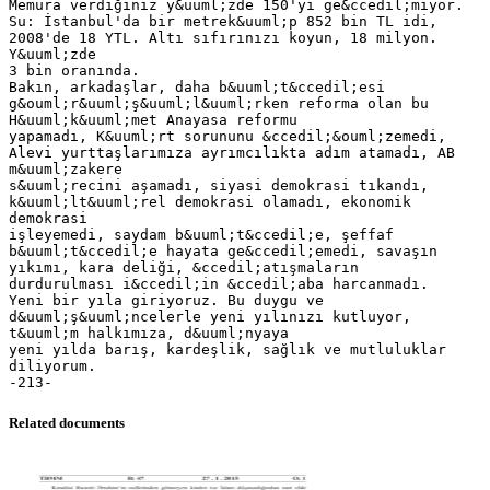
Memura verdiğiniz y&uuml;zde 150'yi ge&ccedil;miyor.
Su: İstanbul'da bir metrek&uuml;p 852 bin TL idi,
2008'de 18 YTL. Altı sıfırınızı koyun, 18 milyon.
Y&uuml;zde
3 bin oranında.
Bakın, arkadaşlar, daha b&uuml;t&ccedil;esi
g&ouml;r&uuml;ş&uuml;l&uuml;rken reforma olan bu
H&uuml;k&uuml;met Anayasa reformu
yapamadı, K&uuml;rt sorununu &ccedil;&ouml;zemedi,
Alevi yurttaşlarımıza ayrımcılıkta adım atamadı, AB
m&uuml;zakere
s&uuml;recini aşamadı, siyasi demokrasi tıkandı,
k&uuml;lt&uuml;rel demokrasi olamadı, ekonomik
demokrasi
işleyemedi, saydam b&uuml;t&ccedil;e, şeffaf
b&uuml;t&ccedil;e hayata ge&ccedil;emedi, savaşın
yıkımı, kara deliği, &ccedil;atışmaların
durdurulması i&ccedil;in &ccedil;aba harcanmadı.
Yeni bir yıla giriyoruz. Bu duygu ve
d&uuml;ş&uuml;ncelerle yeni yılınızı kutluyor,
t&uuml;m halkımıza, d&uuml;nyaya
yeni yılda barış, kardeşlik, sağlık ve mutluluklar
diliyorum.
Related documents