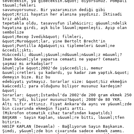
seveceksin, ya gideceksin.&quot; diyorsunuz. Pompalı
t&uuml;fekleri
savunuyorsunuz. Bir yazarımızın dediği gibi
&quot;Krizi hayatın her alanına yaydınız. İktisadi
kriz ahlakı
tepetakla oldu, tasavvufun ilah&icirc; g&uuml;ndelik
hayatına girdi, aşk bile l&uuml;mpenleşti. Ayıp olan
sembolize
&quot;Recep İvedik&quot; filmleri,
&quot;Muro&quot;lar, yine Bertolt Brecht'in
&quot;Puntilla Ağa&quot;sı tiplemeleri &ouml;ne
&ccedil;ıktı.
Hi&ccedil; d&uuml;ş&uuml;nd&uuml;n&uuml;z m&uuml;?
İmam b&ouml;yle yaparsa cemaati ne yapar? Cemaati
şaşmaz mı arkadaşlar?
&Ouml;yle &quot;2002'de iş&ccedil;i, memur
&uuml;cretleri şu kadardı, şu kadar zam yaptık.&quot;
demeyin bize. Biz bu
edebiyatı yutmayız. Sorarlar size: &quot;Siz ekmeğin
ka&ccedil; para olduğunu biliyor musunuz kardeşim?
&quot;
Sorarlar: &quot;İstanbul'da 2002'de 200 gram ekmek 250
bin TL'ydi, biliyor musunuz?&quot; 2008'de 80 YKR.
Altı sıfır attınız. Fiyat Ankara'da aynı ve y&uuml;zde
bin civarında ekmeğin fiyatı arttı.
(Mikrofon otomatik cihaz tarafından kapatıldı)
BAŞKAN - Sayın Kaplan, s&uuml;re bitti, l&uuml;tfen
bitirin.
HASİP KAPLAN (Devamla) - Bağlıyorum Sayın Başkanım.
Şimdi, y&uuml;zde bin civarında sadece ekmek zammı.