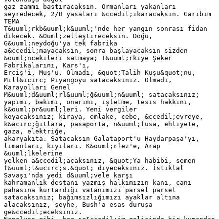
gaz zammı bastıracaksın. Ormanları yakanları
seyredecek, 2/B yasaları &ccedil;ıkaracaksın. Garibim
TEMA
T&uuml;rkb&uuml;k&uuml;'nde her yangın sonrası fidan
dikecek. &Ouml;zelleştireceksin. Doğu,
G&uuml;neydoğu'ya tek fabrika
a&ccedil;mayacaksın, sonra başlayacaksın sizden
&ouml;ncekileri satmaya; T&uuml;rkiye Şeker
Fabrikalarını, Kars'ı,
Erciş'i, Muş'u. Olmadı, &quot;Talih Kuşu&quot;nu,
Mill&icirc; Piyangoyu satacaksınız. Olmadı,
Karayolları Genel
M&uuml;d&uuml;rl&uuml;ğ&uuml;n&uuml; satacaksınız;
yapımı, bakımı, onarımı, işletme, tesis hakkını,
k&ouml;pr&uuml;leri. Yeni vergiler
koyacaksınız; kiraya, emlake, cebe, &ccedil;evreye,
k&acirc;ğıtlara, pasaporta, n&uuml;fusa, ehliyete,
gaza, elektriğe,
akaryakıta. Satacaksın Galataport'u Haydarpaşa'yı,
limanları, kıyıları. K&ouml;rfez'e, Arap
&uuml;lkelerine
yelken a&ccedil;acaksınız, &quot;Ya habibi, semen
f&uuml;l&ucirc;s.&quot; diyeceksiniz. İstiklal
Savaşı'nda yedi d&uuml;vele karşı
kahramanlık destanı yazmış halkımızın kanı, canı
pahasına kurtardığı vatanımızı parsel parsel
satacaksınız; bağımsızlığımızı ayaklar altına
alacaksınız, şeyhe, Bush'a esas duruşa
ge&ccedil;eceksiniz.