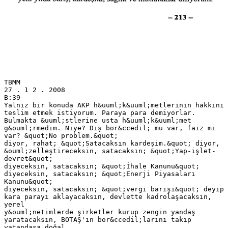
TBMM
27 . 1 2 . 2008
B:39
Yalnız bir konuda AKP h&uuml;k&uuml;metlerinin hakkını
teslim etmek istiyorum. Paraya para demiyorlar.
Bulmakta &uuml;stlerine usta h&uuml;k&uuml;met
g&ouml;rmedim. Niye? Dış bor&ccedil; mu var, faiz mi
var? &quot;No problem.&quot;
diyor, rahat; &quot;Satacaksın kardeşim.&quot; diyor,
&ouml;zelleştireceksin, satacaksın; &quot;Yap-işlet-
devret&quot;
diyeceksin, satacaksın; &quot;İhale Kanunu&quot;
diyeceksin, satacaksın; &quot;Enerji Piyasaları
Kanunu&quot;
diyeceksin, satacaksın; &quot;vergi barışı&quot; deyip
kara parayı aklayacaksın, devlette kadrolaşacaksın,
yerel
y&ouml;netimlerde şirketler kurup zengin yandaş
yaratacaksın, BOTAŞ'ın bor&ccedil;larını takıp
vatandaşa doğal