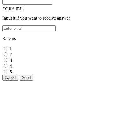
Your e-mail
Input it if you want to receive answer
Rate us
1
2
3
4
5
Cancel
Send