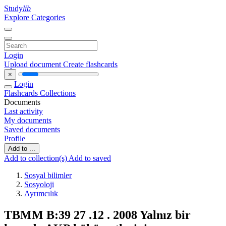
Study
lib
Explore Categories
Login
Upload document
Create flashcards
×
Login
Flashcards
Collections
Documents
Last activity
My documents
Saved documents
Profile
Add to ...
Add to collection(s)
Add to saved
Sosyal bilimler
Sosyoloji
Ayrımcılık
TBMM B:39 27 .12 . 2008 Yalnız bir