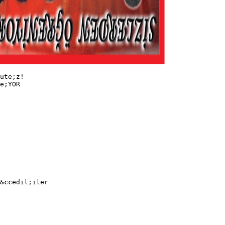
 o ko&thorn;ullardan bir devrimin &ccedil;&yacute;kmas&yacute;, devrim yapma iddias&yacute;na sahip olanlar&yacute;n somut iradi olarak devrimi &ouml;rg&uuml;tleme &ccedil;al&yacute;&thorn;malar&yacute;yla ancak sonu&ccedil;lanabilirdi. Bu nedenle art&yacute;k sava&thorn;a son vermek i&ccedil;in, Sovyetlerin t&uuml;m iktidar&yacute; almas&yacute; i&ccedil;in sosyalist devrimi somut olarak &ouml;rg&uuml;tlemek ka&ccedil;&yacute;n&yacute;lmazd&yacute;. Eyl&uuml;l ay&yacute;n&yacute;n ba&thorn;&yacute;ndan t&uuml;m parti organlar&yacute;nda yap&yacute;lan tart&yacute;&thorn;malardan 3 21. Y&Uuml;ZYILDA YEN&Yacute; EK&Yacute;MLERE sonra, 10 (23) Ekim’de yap&yacute;lan MK toplant&yacute;s&yacute;nda, ayaklanman&yacute;n &ouml;rg&uuml;tlenmesi karar&yacute; al&yacute;nd&yacute;. 16 (29) Ekim tarihinde MK’n&yacute;n &ouml;nde gelen parti &ouml;rg&uuml;tleriyle yapt&yacute;&eth;&yacute; toplant&yacute;da bu karar bir kere daha onayland&yacute; ve ayaklanmay&yacute; y&ouml;netec