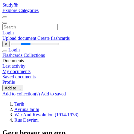
Study
lib
Explore Categories
Login
Upload document
Create flashcards
×
Login
Flashcards
Collections
Documents
Last activity
My documents
Saved documents
Profile
Add to ...
Add to collection(s)
Add to saved
Tarih
Avrupa tarihi
War And Revolution (1914-1938)
Rus Devrimi
Gece brosur son.qxp