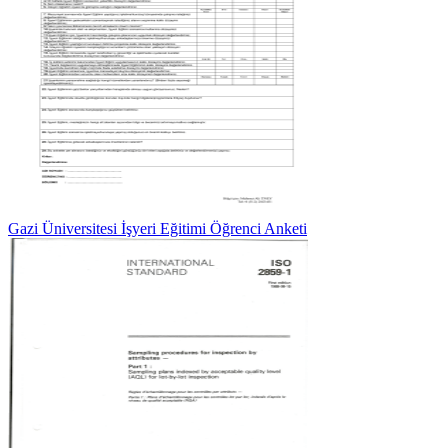
Gazi Üniversitesi İşyeri Eğitimi Öğrenci Anketi