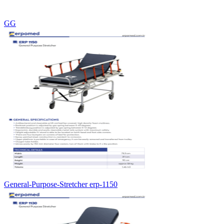
GG
General-Purpose-Stretcher erp-1150