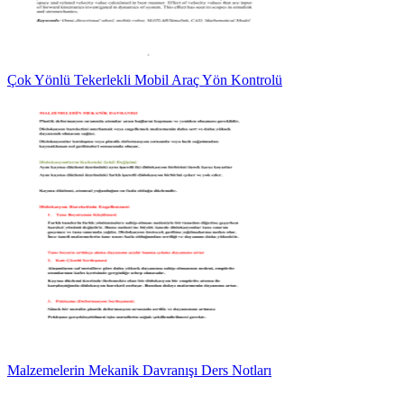
Çok Yönlü Tekerlekli Mobil Araç Yön Kontrolü
Malzemelerin Mekanik Davranışı Ders Notları