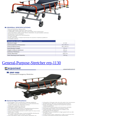
General-Purpose-Stretcher erp-1130