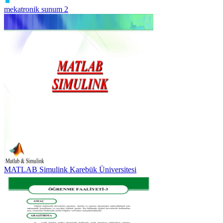
mekatronik sunum 2
MATLAB Simulink Karebük Üniversitesi