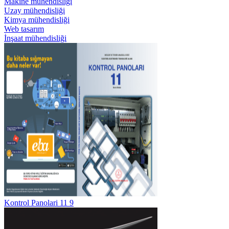
Makine mühendisliği
Uzay mühendisliği
Kimya mühendisliği
Web tasarım
İnşaat mühendisliği
Kontrol Panolari 11 9