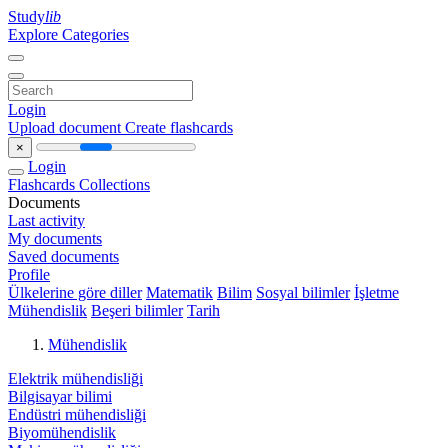
Study
lib
Explore Categories
Login
Upload document
Create flashcards
×
Login
Flashcards
Collections
Documents
Last activity
My documents
Saved documents
Profile
Ülkelerine göre diller
Matematik
Bilim
Sosyal bilimler
İşletme
Mühendislik
Beşeri bilimler
Tarih
Mühendislik
Elektrik mühendisliği
Bilgisayar bilimi
Endüstri mühendisliği
Biyomühendislik