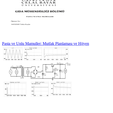
Pasta ve Unlu Mamuller: Mutfak Planlaması ve Hijyen